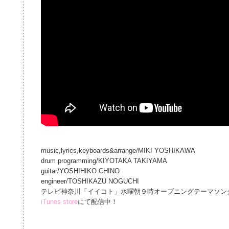
music,lyrics,keyboards&arrange/MIKI YOSHIKAWA
drum programming/KIYOTAKA TAKIYAMA
guitar/YOSHIHIKO CHINO
engineer/TOSHIKAZU NOGUCHI
テレビ神奈川「イイコト」水曜朝９時オープニングテーマソン
iTunes store
にて配信中！