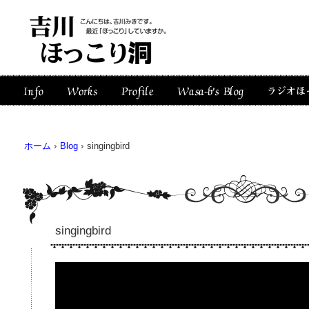
ホーム
›
Blog
›
singingbird
singingbird