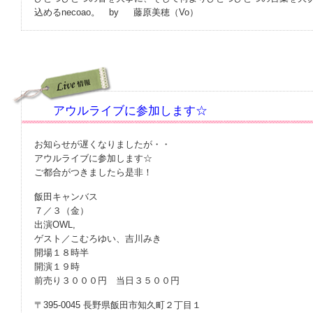
込めるnecoao。 by 藤原美穂（Vo）
アウルライブに参加します☆
お知らせが遅くなりましたが・・
アウルライブに参加します☆
ご都合がつきましたら是非！
飯田キャンバス
７／３（金）
出演OWL,
ゲスト／こむろゆい、吉川みき
開場１８時半
開演１９時
前売り３０００円 当日３５００円
〒395-0045 長野県飯田市知久町２丁目１