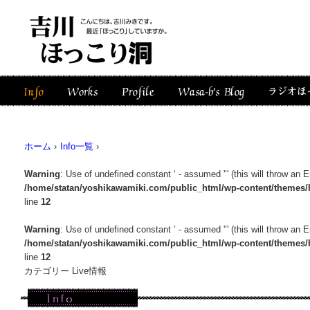
ホーム
›
Info一覧
›
Warning
: Use of undefined constant ‘ - assumed '‘' (this will throw an E
/home/statan/yoshikawamiki.com/public_html/wp-content/themes/
line
12
Warning
: Use of undefined constant ’ - assumed '’' (this will throw an E
/home/statan/yoshikawamiki.com/public_html/wp-content/themes/
line
12
カテゴリー Live情報