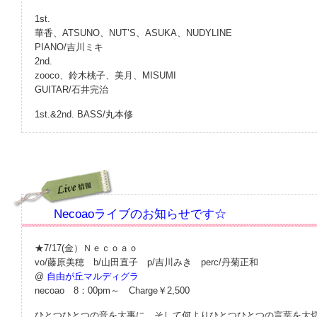
1st.
華香、ATSUNO、NUT’S、ASUKA、NUDYLINE
PIANO/吉川ミキ
2nd.
zooco、鈴木桃子、美月、MISUMI
GUITAR/石井完治
1st.&2nd. BASS/丸本修
Necoaoライブのお知らせです☆
★7/17(金）Ｎｅｃｏａｏ
vo/藤原美穂 b/山田直子 p/吉川みき perc/丹菊正和
@
自由が丘マルディグラ
necoao 8：00pm～ Charge￥2,500
ひとつひとつの音を大事に、そして何よりひとつひとつの言葉を大