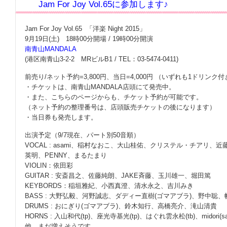
Jam For Joy Vol.65に参加します♪
Jam For Joy Vol.65 「洋楽 Night 2015」
9月19日(土) 18時00分開場 / 19時00分開演
南青山MANDALA
(港区南青山3-2-2 MRビルB1 / TEL：03-5474-0411)
前売り/ネット予約=3,800円、当日=4,000円 （いずれも1ドリンク
・チケットは、南青山MANDALA店頭にて発売中。
・また、こちらのページからも、チケット予約が可能です。
（ネット予約の整理番号は、店頭販売チケットの後になります）
・当日券も発売します。
出演予定（9/7現在、パート別50音順）
VOCAL : asami、稲村なおこ、大山桂佑、クリステル・チアリ
英明、PENNY、まるたまり
VIOLIN：依田彩
GUITAR : 安斎昌之、佐藤純朗、JAKE斉藤、玉川雄一、堀田篤
KEYBORDS：稲垣雅紀、小西真澄、清水永之、吉川みき
BASS : 大野弘毅、河野誠志、ダディー直樹(ゴマアブラ)、野中聡
DRUMS : おにぎり(ゴマアブラ)、鈴木知行、高橋亮介、滝山清貴
HORNS : 入山和代(tp)、座光寺基光(tp)、はぐれ雲永松(tb)、midori(sa
他、まだ増えそうです。