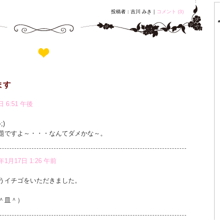
投稿者：吉川 みき｜
コメント (3)
ます
日 6:51 午後
)
題ですよ～・・・なんてダメかな～。
0年1月17日 1:26 午前
うイチゴをいただきました。
＾皿＾）