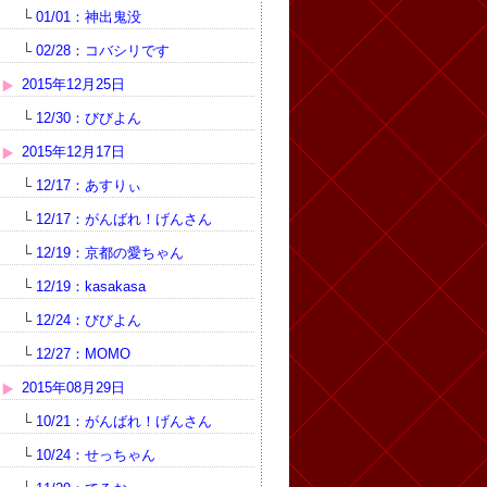
└
01/01：神出鬼没
└
02/28：コバシリです
2015年12月25日
└
12/30：びびよん
2015年12月17日
└
12/17：あすりぃ
└
12/17：がんばれ！げんさん
└
12/19：京都の愛ちゃん
└
12/19：kasakasa
└
12/24：びびよん
└
12/27：MOMO
2015年08月29日
└
10/21：がんばれ！げんさん
└
10/24：せっちゃん