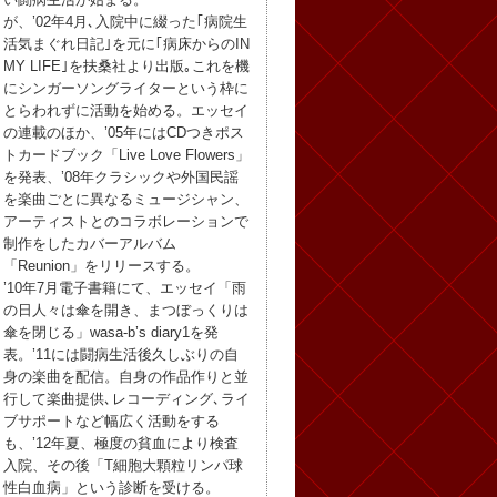
が、’02年4月､入院中に綴った｢病院生
活気まぐれ日記｣を元に｢病床からのIN
MY LIFE｣を扶桑社より出版｡これを機
にシンガーソングライターという枠に
とらわれずに活動を始める。エッセイ
の連載のほか、’05年にはCDつきポス
トカードブック「Live Love Flowers」
を発表、’08年クラシックや外国民謡
を楽曲ごとに異なるミュージシャン、
アーティストとのコラボレーションで
制作をしたカバーアルバム
「Reunion」をリリースする。
’10年7月電子書籍にて、エッセイ「雨
の日人々は傘を開き、まつぼっくりは
傘を閉じる」wasa-b’s diary1を発
表。’11には闘病生活後久しぶりの自
身の楽曲を配信。自身の作品作りと並
行して楽曲提供､レコーディング､ライ
ブサポートなど幅広く活動をする
も、’12年夏、極度の貧血により検査
入院、その後「T細胞大顆粒リンパ球
性白血病」という診断を受ける。