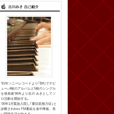
’91年ソニーレコードより｢B#｣でデビ
ュー｡4枚のアルバムと5枚のシングル
を発表後’96年より吉川 みきとしてソ
ロ活動を開始する｡
’00年1月緊急入院し｢重症筋無力症｣と
診断されkiss FM番組を途中降板。長
い闘病生活が始まる。