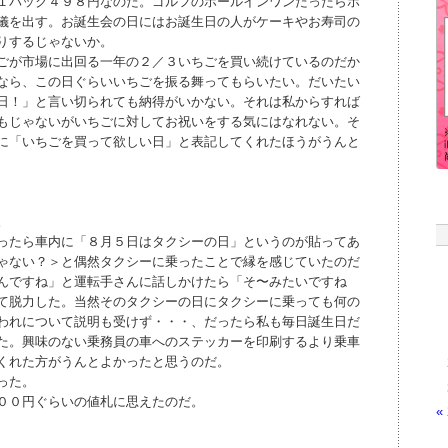
１パック４９８円なのだ。ゴルフのホールインワンだったらホ
儀を出す。お誕生会の日にはお誕生日の人がケーキやお寿司の
りするじゃないか。
ごが市場に出回る一年の２／３いちごを買い続けているのだか
なら、この日ぐらいいちごを振る舞ってもらいたい。だいたい
日！」と言い切られても納得がいかない。それは私からすれば
もじゃないがいちごに対してお祝いをする気にはなれない。そ
に「いちごを買って欲しい日」と表記してくれたほうがうんと
。
ったら車内に「８月５日はタクシーの日」というのが貼ってあ
ゃない？＞と偶然タクシーに乗ったことで縁を感じていたのだ
んですね」と運転手さんに話しかけたら「そ〜みたいですね
て脱力した。当然そのタクシーの日にタクシーに乗っても何の
われについて説明も受けず・・・、だったら私も毎日誕生日だ
た。興味のない乗務員の車へのステッカーを印刷するより乗車
くれた方がうんとよかったと思うのだ。
った。
００円ぐらいの値札に思えたのだ。
«