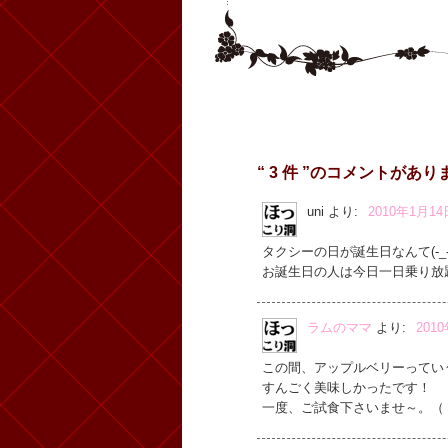
“ 3 件 ”のコメントがあり
uni
より:
2010年1月14
タクシーの日が誕生日なんて(-_-;
お誕生日の人は今日一日乗り放
ラムのママ
より:
201
この間、アップルベリーってい
すんごく美味しかったです！
一度、ご試食下さいませ～。（