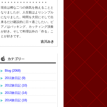
＊＊＊＊＊＊＊＊＊＊＊＊＊＊＊
現在は稀な二つの病気を抱えることと
なりましたが、人生観はよりシンプル
になりました。時間を大切にそして出
来るだけ建設的に日々過ごしたい。ピ
アノはバッキング、カッティング演奏
が好き。そして料理以外の「作る」こ
とが好きです。
吉川みき
Blog (2068)
2011旅日記 (9)
2012旅日記 (10)
2013旅日記 (14)
2014旅日記 (18)