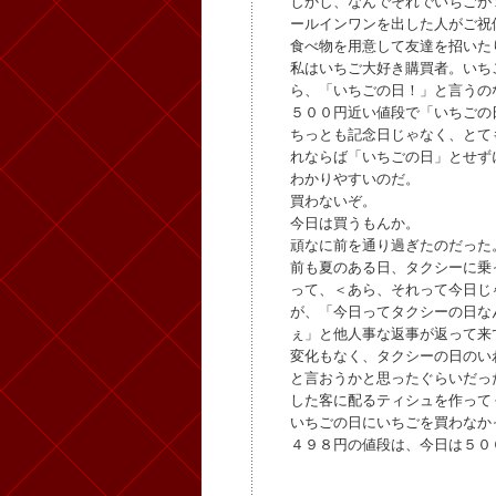
しかし、なんでそれでいちごが
ールインワンを出した人がご祝
食べ物を用意して友達を招いた
私はいちご大好き購買者。いち
ら、「いちごの日！」と言うの
５００円近い値段で「いちごの
ちっとも記念日じゃなく、とて
れならば「いちごの日」とせず
わかりやすいのだ。
買わないぞ。
今日は買うもんか。
頑なに前を通り過ぎたのだった
前も夏のある日、タクシーに乗
って、＜あら、それって今日じ
が、「今日ってタクシーの日な
ぇ」と他人事な返事が返って来
変化もなく、タクシーの日のい
と言おうかと思ったぐらいだっ
した客に配るティシュを作って
いちごの日にいちごを買わなか
４９８円の値段は、今日は５０