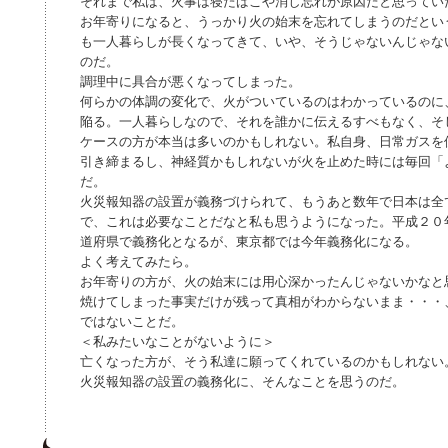
それまで私は、火事は寝たばこや消し忘れが原因だと思ってい
お年寄りになると、うっかり火の始末を忘れてしまうのだとい
も一人暮らしが長くなってきて、いや、そうじゃないんじゃな
のだ。
調理中に具合が悪くなってしまった。
何らかの体調の変化で、火がついているのはわかっているのに
陥る。一人暮らしなので、それを誰かに伝えるすべもなく、そ
ケースの方が本当は多いのかもしれない。私自身、日常ガスを
引き締まるし、神経質かもしれないが火を止めた時には毎回「
だ。
火災報知器の設置が義務づけられて、もうあと数年で日本は全
で、これは必要なことだなと私も思うようになった。平成２０
道府県で義務化となるが、東京都では今年義務化になる。
よく考えてみたら。
お年寄りの方が、火の始末には用心深かったんじゃないかなと
焼けてしまった事実だけが残って真相がわからないまま・・・
ではないことだ。
＜私みたいなことがないように＞
亡くなった方が、そう私達に願ってくれているのかもしれない
火災報知器の設置の義務化に、そんなことを思うのだ。