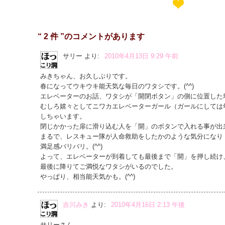
“ 2 件 ”のコメントがあります
サリー
より:
2010年4月13日 9:29 午前
みきちゃん、お久しぶりです。
春になってウキウキ能天気な毎日のワタシです。(^^)
エレベーターのお話、ワタシが「開閉ボタン」の側に位置した
むしろ嬉々としてニワカエレベーターガール（ガールにしては
しちゃいます。
閉じかかった扉に滑り込む人を「開」のボタンで入れる事が出
まるで、レスキュー隊が人命救助をしたかのような気分になり（もの
満足感バリバリ。(^^)
よって、エレベーターが到着しても最後まで「開」を押し続け
最後に降りてご満悦なワタシがいるのでした。
やっぱり、相当能天気かも。(^^)
吉川みき
より:
2010年4月16日 2:13 午後
サリーさん