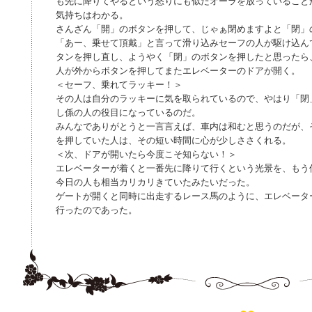
も先に降りてやるという怒りにも似たオーラを放っていること
気持ちはわかる。
さんざん「開」のボタンを押して、じゃぁ閉めますよと「閉」
「あー、乗せて頂戴」と言って滑り込みセーフの人が駆け込ん
タンを押し直し、ようやく「閉」のボタンを押したと思ったら
人が外からボタンを押してまたエレベーターのドアが開く。
＜セーフ、乗れてラッキー！＞
その人は自分のラッキーに気を取られているので、やはり「閉
し係の人の役目になっているのだ。
みんなでありがとうと一言言えば、車内は和むと思うのだが、
を押していた人は、その短い時間に心が少しささくれる。
＜次、ドアが開いたら今度こそ知らない！＞
エレベーターが着くと一番先に降りて行くという光景を、もう
今日の人も相当カリカリきていたみたいだった。
ゲートが開くと同時に出走するレース馬のように、エレベータ
行ったのであった。