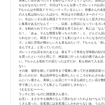
美味しい店があったりする密かなグルメエリアなのだ。普段は
もなかなかないので、今日はYちゃんを誘ってガレットのお店
Yちゃんは今韓流ドラマにハマっているらしい。俳優さんの名
の人も私は知らない人ばかり。昨日はその韓流スターのイベン
い。今はレンタル店も韓流ドラマのコーナーがえらく拡大され
に集客があるだなんて・・・。以前、お世話になっているヨン
タ」を勧められてテレビで再放送を見てみたが、私には「なん
か！」「あぁ、そんな態度を取っちゃだめ！」と、どんどん話
られなかった。韓流ドラマはどうも私にはストレスになるのだ
ズ」と似た空気が懐かしい人も居るみたいで、Yちゃんも「赤
るんですよ」と言っていたのだ。
ガレットのお店を出たあとは、坂を下って有名な甘味処の紀の
を買ったというのと同じで、神楽坂に行ったら紀の善であんみ
い。Yちゃんも初めての店だったはずだが、私も初めて入る店
ない。
その後、場所を移して吉祥寺まで電車に乗って行き雑貨店巡り
思ったのだが、私は吉祥寺なら案内したいところがわんさかあ
んにパン屋さん、美味しいお店にケーキ店も紹介したい店が数
寺で過ごしたとしても私としては紹介しきれない。
うむむむむーーー。
ランチに甘いものに雑貨屋さん巡り。
お互い、まさか今も独身だなんて思わなかったわよね〜なんて
くさん笑った。女友達には女友達にしかわからないあ、うんの