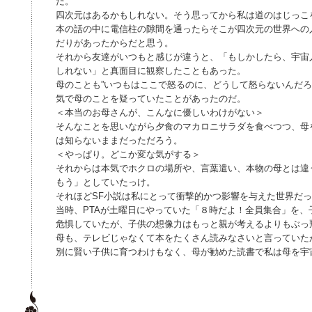
だ。
四次元はあるかもしれない。そう思ってから私は道のはじっこ
本の話の中に電信柱の隙間を通ったらそこが四次元の世界への
だりがあったからだと思う。
それから友達がいつもと感じが違うと、「もしかしたら、宇宙
しれない」と真面目に観察したこともあった。
母のことも”いつもはここで怒るのに、どうして怒らないんだろ
気で母のことを疑っていたことがあったのだ。
＜本当のお母さんが、こんなに優しいわけがない＞
そんなことを思いながら夕食のマカロニサラダを食べつつ、母
は知らないままだっただろう。
＜やっぱり。どこか変な気がする＞
それからは本気でホクロの場所や、言葉遣い、本物の母とは違
もう」としていたっけ。
それほどSF小説は私にとって衝撃的かつ影響を与えた世界だ
当時、PTAが土曜日にやっていた「８時だよ！全員集合」を、
危惧していたが、子供の想像力はもっと親が考えるよりもぶっ
母も、テレビじゃなくて本をたくさん読みなさいと言っていた
別に賢い子供に育つわけもなく、母が勧めた読書で私は母を宇