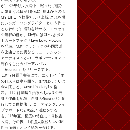
が、’02年4月､入院中に綴った｢病院生
活気まぐれ日記｣を元に｢病床からのIN
MY LIFE｣を扶桑社より出版｡これを機
にシンガーソングライターという枠に
とらわれずに活動を始める。エッセイ
の連載のほか、’05年にはCDつきポス
トカードブック「Live Love Flowers」
を発表、’08年クラシックや外国民謡
を楽曲ごとに異なるミュージシャン、
アーティストとのコラボレーションで
制作をしたカバーアルバム
「Reunion」をリリースする。
’10年7月電子書籍にて、エッセイ「雨
の日人々は傘を開き、まつぼっくりは
傘を閉じる」wasa-b’s diary1を発
表。’11には闘病生活後久しぶりの自
身の楽曲を配信。自身の作品作りと並
行して楽曲提供､レコーディング､ライ
ブサポートなど幅広く活動をする
も、’12年夏、極度の貧血により検査
入院、その後「T細胞大顆粒リンパ球
性白血病」という診断を受ける。