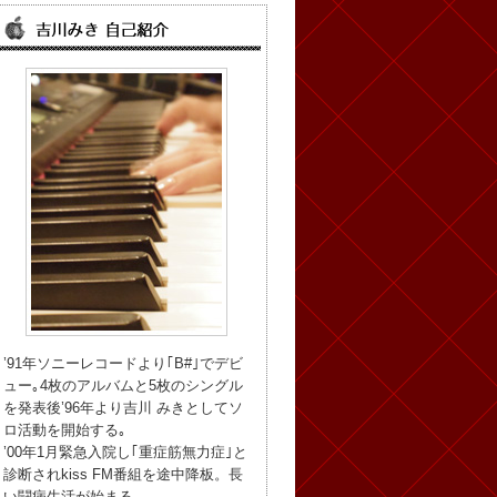
’91年ソニーレコードより｢B#｣でデビ
ュー｡4枚のアルバムと5枚のシングル
を発表後’96年より吉川 みきとしてソ
ロ活動を開始する｡
’00年1月緊急入院し｢重症筋無力症｣と
診断されkiss FM番組を途中降板。長
い闘病生活が始まる。