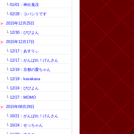
└
01/01：神出鬼没
└
02/28：コバシリです
2015年12月25日
└
12/30：びびよん
2015年12月17日
└
12/17：あすりぃ
└
12/17：がんばれ！げんさん
└
12/19：京都の愛ちゃん
└
12/19：kasakasa
└
12/24：びびよん
└
12/27：MOMO
2015年08月29日
└
10/21：がんばれ！げんさん
└
10/24：せっちゃん