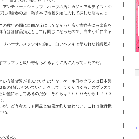
”と、遠足並みに歩いたものだ。
、アンティークショップ、ハーブの店にカジュアルテイストの
プに和食器の店、雑貨本で地図を頭に入れて探した店もあっ
この数年の間に自由が丘にしかなかった店が吉祥寺にも出店を
祥寺はほぼ品揃えとしては同じになったので、自由が丘に出る
。リハーサルスタジオの前に、白いペンキで塗られた雑貨屋を
ずフラフラと吸い寄せられるように店に入っていたのだ。
という雑貨達が並んでいたのだが、ケーキ皿やグラスは日本製
３倍の値段がついていた。そして、５００円ぐらいのプラスチ
らい壁に吊してあるのだが、それらは７０００円から１２００
た。
いが、どう考えても商品と値段が釣り合わない。これは飛行機
すね。
«
のである。