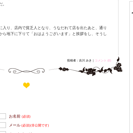
だ。
に入り、店内で貧乏人となり、うなだれて店を出たあと、通り
から地下に下りて「おはようございます」と挨拶をし、そうし
投稿者：吉川 みき｜
コメント (0)
お名前
(必須)
メール
(必須)
(非公開です)