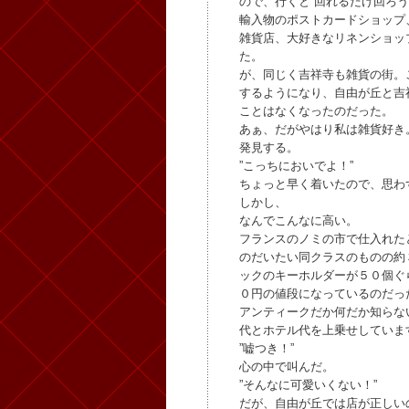
ので、行くと”回れるだけ回ろう
輸入物のポストカードショップ
雑貨店、大好きなリネンショッ
た。
が、同じく吉祥寺も雑貨の街。
するようになり、自由が丘と吉
ことはなくなったのだった。
あぁ、だがやはり私は雑貨好き
発見する。
”こっちにおいでよ！”
ちょっと早く着いたので、思わ
しかし、
なんでこんなに高い。
フランスのノミの市で仕入れた
のだいたい同クラスのものの約
ックのキーホルダーが５０個ぐ
０円の値段になっているのだっ
アンティークだか何だか知らな
代とホテル代を上乗せしていま
”嘘つき！”
心の中で叫んだ。
”そんなに可愛いくない！”
だが、自由が丘では店が正しい