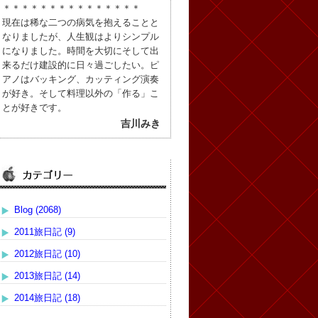
＊＊＊＊＊＊＊＊＊＊＊＊＊＊＊
現在は稀な二つの病気を抱えることと
なりましたが、人生観はよりシンプル
になりました。時間を大切にそして出
来るだけ建設的に日々過ごしたい。ピ
アノはバッキング、カッティング演奏
が好き。そして料理以外の「作る」こ
とが好きです。
吉川みき
Blog (2068)
2011旅日記 (9)
2012旅日記 (10)
2013旅日記 (14)
2014旅日記 (18)