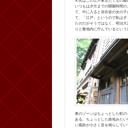
Ｋ氏はこの江戸東京たてもの園
いつもは夕方までの開園時間の
て、中に入ると浴衣姿の女の子
て、「江戸」というので私はず
たのだがそうではなく、明治大
りと敷地内に佇んでいるという
東のゾーンはちょっとした町の
ある。ちょっとした路地みたい
い風鈴が小さく音を鳴らしてい