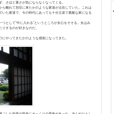
ず、さほど暑さが気にならなくなってくる。
から離れて別荘に来たかのような家達が点在していた。これは
でいた家達で、今の時代にあっても十分立派で素敵な家になる
一つとして”中に入れる”というところが女心をそそる。女はみ
たりするのが好きなのだ。
行にやってきたかのような感覚になってきた。
過ごした祖母の田舎にそっくりの景色があった。冷んやりとし