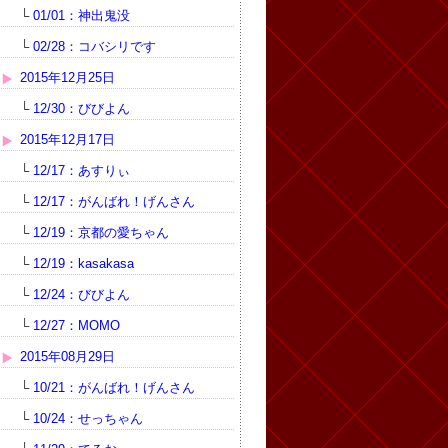
└
01/01：神出鬼没
└
02/28：コバシリです
2015年12月25日
└
12/30：びびよん
2015年12月17日
└
12/17：あすりぃ
└
12/17：がんばれ！げんさん
└
12/19：京都の愛ちゃん
└
12/19：kasakasa
└
12/24：びびよん
└
12/27：MOMO
2015年08月29日
└
10/21：がんばれ！げんさん
└
10/24：せっちゃん