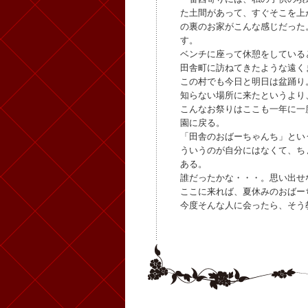
た土間があって、すぐそこを上
の裏のお家がこんな感じだった
す。
ベンチに座って休憩をしている
田舎町に訪ねてきたような遠く
この村でも今日と明日は盆踊り
知らない場所に来たというより
こんなお祭りはここも一年に一
園に戻る。
「田舎のおばーちゃんち」とい
ういうのが自分にはなくて、ち
ある。
誰だったかな・・・。思い出せ
ここに来れば、夏休みのおばー
今度そんな人に会ったら、そう