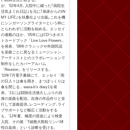
が、’02年4月､入院中に綴った｢病院生
活気まぐれ日記｣を元に｢病床からのIN
MY LIFE｣を扶桑社より出版｡これを機
にシンガーソングライターという枠に
とらわれずに活動を始める。エッセイ
の連載のほか、’05年にはCDつきポス
トカードブック「Live Love Flowers」
を発表、’08年クラシックや外国民謡
を楽曲ごとに異なるミュージシャン、
アーティストとのコラボレーションで
制作をしたカバーアルバム
「Reunion」をリリースする。
’10年7月電子書籍にて、エッセイ「雨
の日人々は傘を開き、まつぼっくりは
傘を閉じる」wasa-b’s diary1を発
表。’11には闘病生活後久しぶりの自
身の楽曲を配信。自身の作品作りと並
行して楽曲提供､レコーディング､ライ
ブサポートなど幅広く活動をする
も、’12年夏、極度の貧血により検査
入院、その後「T細胞大顆粒リンパ球
性白血病」という診断を受ける。