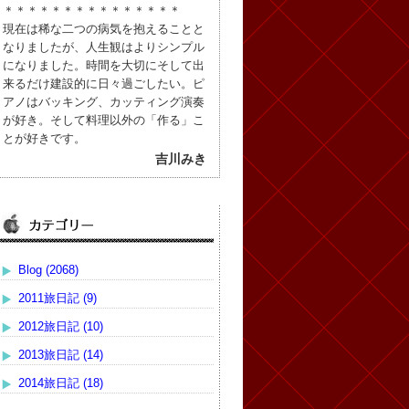
＊＊＊＊＊＊＊＊＊＊＊＊＊＊＊
現在は稀な二つの病気を抱えることと
なりましたが、人生観はよりシンプル
になりました。時間を大切にそして出
来るだけ建設的に日々過ごしたい。ピ
アノはバッキング、カッティング演奏
が好き。そして料理以外の「作る」こ
とが好きです。
吉川みき
Blog (2068)
2011旅日記 (9)
2012旅日記 (10)
2013旅日記 (14)
2014旅日記 (18)