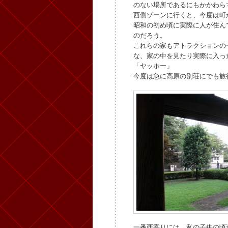
のない場所であるにもかかわら
西側ゾーンに行くと、今度は町
昭和の初め頃に実際に人が住ん
のだろう。
これらの家もアトラクションの
な、家の中を見たり実際に入っ
「ヤッホー」
今度は急に高原の別荘にでも旅
一番西寄りには、私の子供の頃