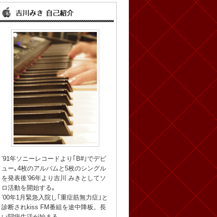
’91年ソニーレコードより｢B#｣でデビ
ュー｡4枚のアルバムと5枚のシングル
を発表後’96年より吉川 みきとしてソ
ロ活動を開始する｡
’00年1月緊急入院し｢重症筋無力症｣と
診断されkiss FM番組を途中降板。長
い闘病生活が始まる。