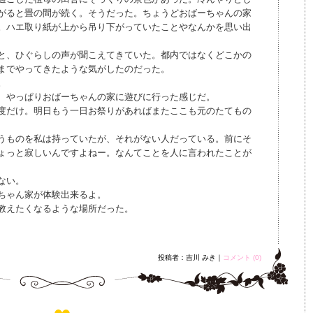
がると畳の間が続く。そうだった。ちょうどおばーちゃんの家
。ハエ取り紙が上から吊り下がっていたことやなんかを思い出
と、ひぐらしの声が聞こえてきていた。都内ではなくどこかの
までやってきたような気がしたのだった。
。
、やっぱりおばーちゃんの家に遊びに行った感じだ。
度だけ。明日もう一日お祭りがあればまたここも元のたてもの
うものを私は持っていたが、それがない人だっている。前にそ
ょっと寂しいんですよねー。なんてことを人に言われたことが
ない。
ちゃん家が体験出来るよ。
教えたくなるような場所だった。
投稿者：吉川 みき｜
コメント (0)