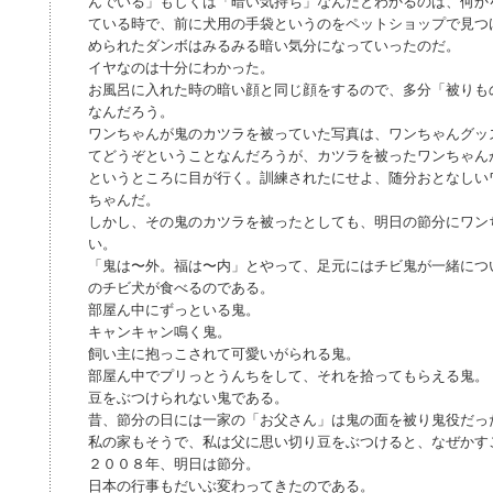
んでいる」もしくは「暗い気持ち」なんだとわかるのは、何か
ている時で、前に犬用の手袋というのをペットショップで見つ
められたダンボはみるみる暗い気分になっていったのだ。
イヤなのは十分にわかった。
お風呂に入れた時の暗い顔と同じ顔をするので、多分「被りも
なんだろう。
ワンちゃんが鬼のカツラを被っていた写真は、ワンちゃんグッ
てどうぞということなんだろうが、カツラを被ったワンちゃん
というところに目が行く。訓練されたにせよ、随分おとなしい
ちゃんだ。
しかし、その鬼のカツラを被ったとしても、明日の節分にワン
い。
「鬼は〜外。福は〜内」とやって、足元にはチビ鬼が一緒につ
のチビ犬が食べるのである。
部屋ん中にずっといる鬼。
キャンキャン鳴く鬼。
飼い主に抱っこされて可愛いがられる鬼。
部屋ん中でプリっとうんちをして、それを拾ってもらえる鬼。
豆をぶつけられない鬼である。
昔、節分の日には一家の「お父さん」は鬼の面を被り鬼役だっ
私の家もそうで、私は父に思い切り豆をぶつけると、なぜかす
２００８年、明日は節分。
日本の行事もだいぶ変わってきたのである。