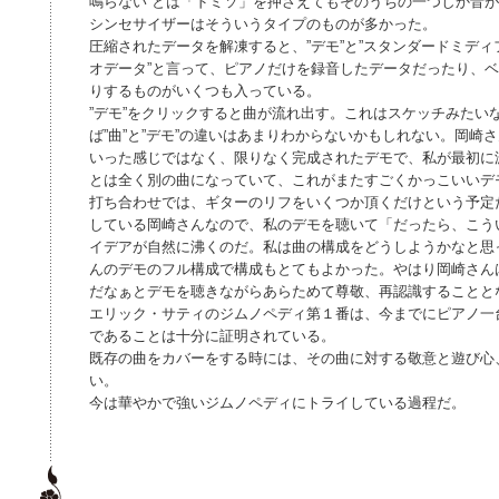
鳴らない”とは「ドミソ」を押さえてもそのうちの一つしか音
シンセサイザーはそういうタイプのものが多かった。
圧縮されたデータを解凍すると、”デモ”と”スタンダードミディ
オデータ”と言って、ピアノだけを録音したデータだったり、
りするものがいくつも入っている。
”デモ”をクリックすると曲が流れ出す。これはスケッチみたい
ば”曲”と”デモ”の違いはあまりわからないかもしれない。岡崎さ
いった感じではなく、限りなく完成されたデモで、私が最初に
とは全く別の曲になっていて、これがまたすごくかっこいいデ
打ち合わせでは、ギターのリフをいくつか頂くだけという予定
している岡崎さんなので、私のデモを聴いて「だったら、こう
イデアが自然に沸くのだ。私は曲の構成をどうしようかなと思
んのデモのフル構成で構成もとてもよかった。やはり岡崎さん
だなぁとデモを聴きながらあらためて尊敬、再認識することと
エリック・サティのジムノペディ第１番は、今までにピアノ一
であることは十分に証明されている。
既存の曲をカバーをする時には、その曲に対する敬意と遊び心
い。
今は華やかで強いジムノペディにトライしている過程だ。