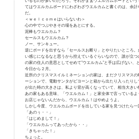
いるものが多いのだろう。それがまぁウエルカムボードという
てはウエルカムボードにわざわざウエルカムと書くのは、余計
だ。
＜ｗｅｌｃｏｍｅはいらないわ＞
心の中でつぶやきその場をあとにする。
泥棒もウエルカム？
セールスもウエルカム？
ノー、サンキュー。
逆にボードを出すなら「セールスお断り」とやりたいところ。
い感じになるなと思うから控えているぐらいなので、誰が立つ
の家の住人の意思としてせめて”ウエルカム”と手は広げない、
今日から２月。
近所のクリスマスイルミネーションの家は、まだクリスマスの
ーションで、電動サンタがビヨーンと箱から出たり入ったりし
が出た時の大きさは、私より背が高くなっていて、相当大きい
あの家もある意味、「ウエルカム！」と家全体で言っているよ
お店じゃないんだから、ウエルカム！はやめようよ。
しかし今度、ウエルカムボードを出している家を見つけたら一
「あのぅ・・」
「はじめまして！」
「ウエルカムってあったから・・」
「きちゃった！」
ちょっと。