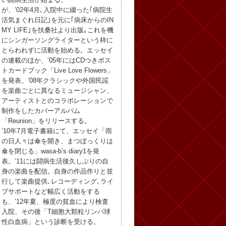
が、’02年4月､入院中に綴った｢病院生
活気まぐれ日記｣を元に｢病床からのIN
MY LIFE｣を扶桑社より出版｡これを機
にシンガーソングライターという枠に
とらわれずに活動を始める。エッセイ
の連載のほか、’05年にはCDつきポス
トカードブック「Live Love Flowers」
を発表、’08年クラシックや外国民謡
を楽曲ごとに異なるミュージシャン、
アーティストとのコラボレーションで
制作をしたカバーアルバム
「Reunion」をリリースする。
’10年7月電子書籍にて、エッセイ「雨
の日人々は傘を開き、まつぼっくりは
傘を閉じる」wasa-b’s diary1を発
表。’11には闘病生活後久しぶりの自
身の楽曲を配信。自身の作品作りと並
行して楽曲提供､レコーディング､ライ
ブサポートなど幅広く活動をする
も、’12年夏、極度の貧血により検査
入院、その後「T細胞大顆粒リンパ球
性白血病」という診断を受ける。