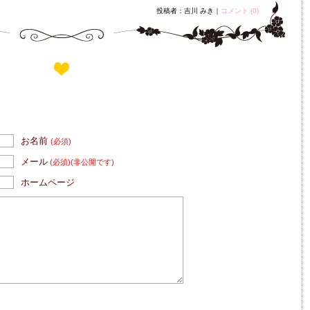
投稿者：吉川 みき｜
コメント (0)
お名前
(必須)
メール
(必須)
(非公開です)
ホームページ