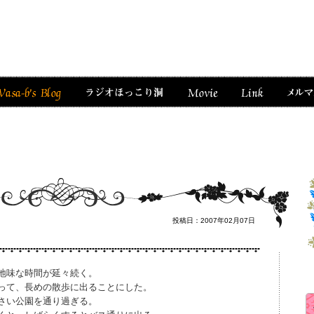
投稿日：2007年02月07日
地味な時間が延々続く。
って、長めの散歩に出ることにした。
さい公園を通り過ぎる。