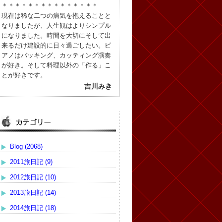
＊＊＊＊＊＊＊＊＊＊＊＊＊＊＊
現在は稀な二つの病気を抱えることと
なりましたが、人生観はよりシンプル
になりました。時間を大切にそして出
来るだけ建設的に日々過ごしたい。ピ
アノはバッキング、カッティング演奏
が好き。そして料理以外の「作る」こ
とが好きです。
吉川みき
Blog (2068)
2011旅日記 (9)
2012旅日記 (10)
2013旅日記 (14)
2014旅日記 (18)