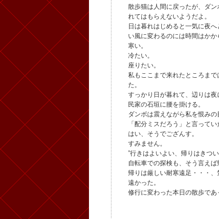
散歩猫は人間に戻ったが、ダン
れてはもらえないようだよ。
日は暮れはじめると一気に夜へ
い風に変わるのには時間はかか
寒い。
冷たい。
座りたい。
私もここまで来れたところまで
た。
すっかり日が暮れて、辺りは夜
民家の石垣に腰を掛ける。
ダンボは震えながら私を恨みの
「配分ミスだろう」と言ってい
はい、そうでござんす。
すみません。
”行きはよいよい、帰りはきつい
自転車での探検も、そう言えば
帰りは厳しい耐寒遠足・・・、
遠かった。
修行に変わった本日の散歩であ