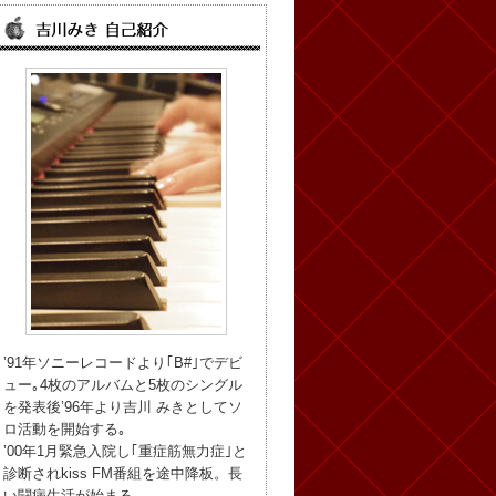
’91年ソニーレコードより｢B#｣でデビ
ュー｡4枚のアルバムと5枚のシングル
を発表後’96年より吉川 みきとしてソ
ロ活動を開始する｡
’00年1月緊急入院し｢重症筋無力症｣と
診断されkiss FM番組を途中降板。長
い闘病生活が始まる。