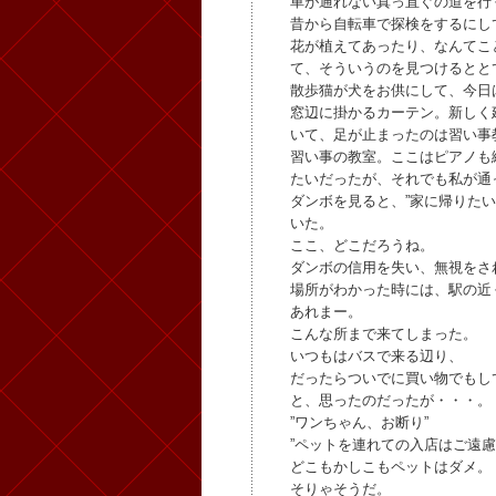
車が通れない真っ直ぐの道を行
昔から自転車で探検をするにし
花が植えてあったり、なんてこ
て、そういうのを見つけるとと
散歩猫が犬をお供にして、今日
窓辺に掛かるカーテン。新しく
いて、足が止まったのは習い事
習い事の教室。ここはピアノも
たいだったが、それでも私が通
ダンボを見ると、”家に帰りた
いた。
ここ、どこだろうね。
ダンボの信用を失い、無視をさ
場所がわかった時には、駅の近
あれまー。
こんな所まで来てしまった。
いつもはバスで来る辺り、
だったらついでに買い物でもし
と、思ったのだったが・・・。
”ワンちゃん、お断り”
”ペットを連れての入店はご遠慮
どこもかしこもペットはダメ。
そりゃそうだ。