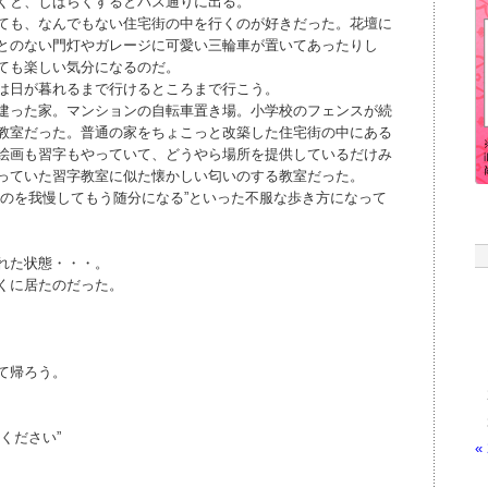
くと、しばらくするとバス通りに出る。
ても、なんでもない住宅街の中を行くのが好きだった。花壇に
とのない門灯やガレージに可愛い三輪車が置いてあったりし
ても楽しい気分になるのだ。
は日が暮れるまで行けるところまで行こう。
建った家。マンションの自転車置き場。小学校のフェンスが続
教室だった。普通の家をちょこっと改築した住宅街の中にある
絵画も習字もやっていて、どうやら場所を提供しているだけみ
っていた習字教室に似た懐かしい匂いのする教室だった。
いのを我慢してもう随分になる”といった不服な歩き方になって
れた状態・・・。
くに居たのだった。
て帰ろう。
ください”
«