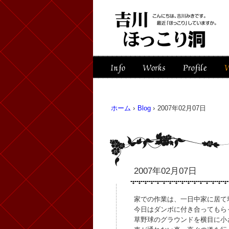
ホーム
›
Blog
›
2007年02月07日
2007年02月07日
家での作業は、一日中家に居て
今日はダンボに付き合ってもら
草野球のグラウンドを横目に小