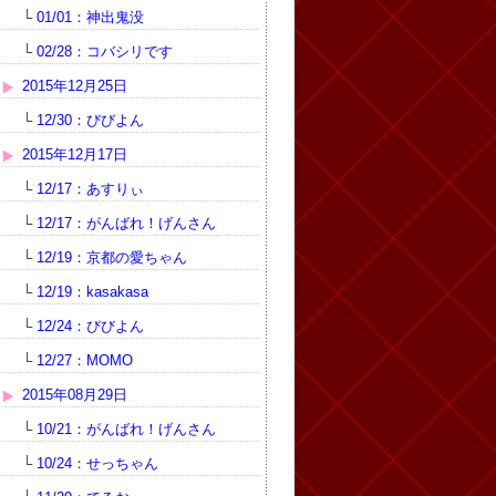
└
01/01：神出鬼没
└
02/28：コバシリです
2015年12月25日
└
12/30：びびよん
2015年12月17日
└
12/17：あすりぃ
└
12/17：がんばれ！げんさん
└
12/19：京都の愛ちゃん
└
12/19：kasakasa
└
12/24：びびよん
└
12/27：MOMO
2015年08月29日
└
10/21：がんばれ！げんさん
└
10/24：せっちゃん