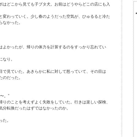
ボはどこから見ても子ブタ犬。お前はどうやらどこの店にも入
と変わっていく。少し春のようだった空気が、ひゅるると冷た
らなかった。
はよかったが、帰りの体力を計算するのをすっかり忘れてい
になり。
目で見ていた。あきらかに私に対して怒っていて、その目は
たのだった。
〜。”
帰りのことを考えずよく失敗をしていた。行きは楽しい探検、
気分転換だったはずではなかったのか。
った。