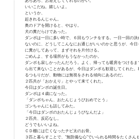
あらあら、お迎えしてくれるのかい。
いいこだね。嬉しいよ。
というか、
起きれるんじゃん。
奥のドアを開けると、やはり。
犬の糞だらけであった。
ダンボは一日に多い時で、６回もウンチをする。一日一回の決
ないのに、どうしてこんなにお通じがいいのかと思うが、今日
に糞がしてあって、まずそれを片付ける。
ごめんよ、する場所がもうなかったのか。
ダンボも寂しかったんだろう。よく、帰っても暖房をつけるま
ら出て来ないことがあるが、今日はダンボも歓迎してくれた。
るつもりだが、動物には無視をされる傾向にあるのだ。
２匹共が「おかえり」とやって来てくれた。
今日はダンボの誕生日。
ダンボは４歳になった。
「ダンボちゃん、おたんじょうびおめでとう」
ゴンちゃんにも話してみた。
「今日はダンボのおたんじょうびなんだよ」
２匹共、反応なし。
どうでもいいよね。
ＣＤ棚には亡くなったチビ太のお骨。
３匹と暮らすことで、”無防備な心”でいられる時間をたくさん