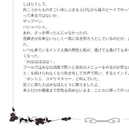
しばらくして。
向こうからものすごい水しぶきを上げながら猛スピードでやっ
って来るではないか。
ザッブーン。
バシャバシャ。
あれ、さっき帰ったんじゃなかったの。
息継ぎが出来ないらしく一気に泳ぎ切ろうとしているのだが、
た。
いつも来ているインド人風の男性と私が、逃げても逃げても水
くなった。
「わははははは！」
プールではみな仏頂面で黙々と自分のメニューをやるのが常な
と」を続けられなくなり吹き出して大声で笑い、するとインド
「ホントニ、コマリマスゥー」と叫んでいた。
近くに居た人はみなほんとうに困りましたよ。
本人だけが最後まで空気を読めないまま、ニヒルに帰って行っ