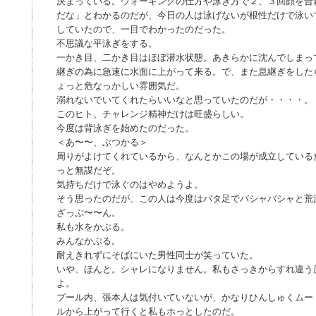
決まっている。ウォーキングの仕方や泳ぎ方で２、３回顔を合
だな」とわかるのだが、今日の人は泳げないが根性だけで泳い
していたので、一目でわかったのだった。
不思議な平泳ぎをする。
一かき目、二かき目はほぼ潜水状態。あきらかに沈んでしまっ
継ぎの為に急速に水面に上がって来る。で、また息継ぎをした
ょっと危なっかしい雰囲気だ。
溺れないでいてくれたらいいなと思っていたのだが・・・・。
このヒト、チャレンジ精神だけは旺盛らしい。
今度は背泳ぎを始めたのだった。
＜あ〜〜、ぶつかる＞
周りがよけてくれているから、なんとかこの場が成立している
っと無謀だぞ。
気持ちだけで泳ぐのはやめようよ。
そう思ったのだが、この人は今度はバタ足でバシャバシャと荒
ざっぶ〜〜ん。
私も水をかぶる。
みんなかぶる。
耐えきれずにそばにいた男性同士が笑っていた。
いや、ほんと。シャレになりません。私もさっきからすれ違う
よ。
プール内、張本人は気付いていないが、かなりひんしゅくムー
ルから上がって行くと私もホっとしたのだ。