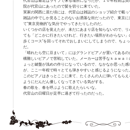
代官山は最近はライブで来る場所になったが、１０年程前は買
院が代官山にあったので髪を切りに来ていた。
実家の関西に居た頃には、代官山は雑誌のショップ紹介で載っ
雑誌の中でしか見ることのないお洒落な街だったので、東京に
て”東京見物的”な気分でやってきたりしたのだ。
いくつかの店を覚えたが、未だにあまり店を知らないので、リ
ても「どこかに行きたいけれど、行きたい場所がわからない」
歩くコース”を回ってそれでおしまいにしてしまうので、ちょ
だ。
「晴れたら空に豆まいて」にはグランドピアノが置いてあるの
構難しいピアノで苦戦していた。メーカーは苦手なｋａｗａｉ
ょっと鍵盤が浅めの作りになっているので、なかなか思った感
が、ここ一年程で時々とても弾きやすいと感じるようになった
このピアノはきっとここに来て、たくさんの人に弾いてもらえ
ようにだんだん優しくなってきている気がする。
春の歌を、春を呼ぶように歌えたらいいな。
代官山の日曜日が足早に過ぎて行ったのだった。