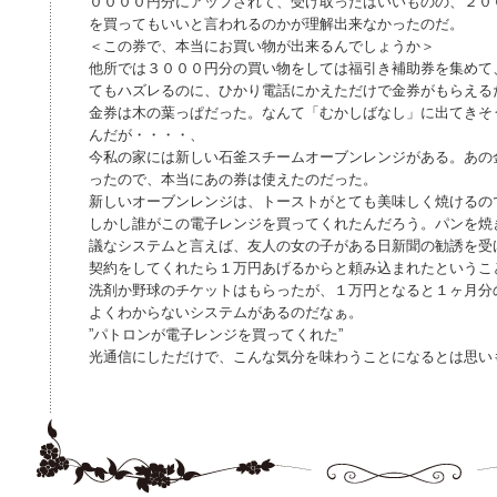
００００円分にアップされて、受け取ったはいいものの、２０
を買ってもいいと言われるのかが理解出来なかったのだ。
＜この券で、本当にお買い物が出来るんでしょうか＞
他所では３０００円分の買い物をしては福引き補助券を集めて
てもハズレるのに、ひかり電話にかえただけで金券がもらえる
金券は木の葉っぱだった。なんて「むかしばなし」に出てきそ
んだが・・・・、
今私の家には新しい石釜スチームオーブンレンジがある。あの
ったので、本当にあの券は使えたのだった。
新しいオーブンレンジは、トーストがとても美味しく焼けるの
しかし誰がこの電子レンジを買ってくれたんだろう。パンを焼
議なシステムと言えば、友人の女の子がある日新聞の勧誘を受
契約をしてくれたら１万円あげるからと頼み込まれたというこ
洗剤か野球のチケットはもらったが、１万円となると１ヶ月分
よくわからないシステムがあるのだなぁ。
”パトロンが電子レンジを買ってくれた”
光通信にしただけで、こんな気分を味わうことになるとは思い