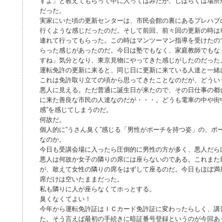
すよ」と教えてもらって中に入ってはみたが、しばらくは場所
だった。
実家にいた頃の更新センターは、市民会館の裏にあるプレハブ
行くような感じだったのだ。そして前回、前々回の更新の時は
連れて行ってもらった。この時はマンツーマン指導を受けたの
らった感じがあったのだ。今日は塾でもなく、家庭教師でもな
すね」気分となり、東京見物にやってきた感じがしたのだった
運転免許の更新に来ると、同じ日に更新に来ている人達と一緒
これは免許取り立ての頃から思ってきたことなのだが、どうい
悪人に見える。ただ普通に誕生日が来たので、その日仕事の都
に来た善良な市民の人達なのだが・・・。どうも電車の中や街
感”を感じてしまうのだ。
何故だ。
個人的に”うさん臭く”感じる「男性がポーチを持つ姿」の、ポ
なのか。
今日も受講会場に入ったら圧倒的に男性の方が多く、悪人だら
悪人は何故か女子の隣りの席には座らないのである。これまた
が、敢えて女性の隣りの席をはずして座るのだ。今日もほぼ満
席だけは空いたままだった。
私も隣りに人が座らなくてホっとする。
臭くなくてよい！
今年から運転免許証はＩＣカード免許証に変わったらしく、講
た。そう言えば最初の手続きに暗証番号登録というのが今回あ