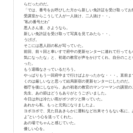
らだったのだ。
「では、番号をお呼びした方から新しい免許証を受け取ってお
受講室からこうして人が一人抜け、二人抜け・・。
”私の番号だわ”
悪人さん達、さようなら。
新しい免許証を受け取って写真を見てみたら・・、
うげげ。
そこには悪人顔の私が写っていた。
前回、前々回と車いすで府中の更新センターに連れて行っても
気になったな」と、初老の教官が声をかけてくれ、自分のこと
った。
もう退職なさっているだろう。
やっぱりもう一回府中まで行けばよかったかな・・・。直前ま
くのは厳しいなと思って結局新宿の更新センターにしたのだ。
都庁を後にしながら、あの初老の教官のマンツーマンの講習の
先生、あの節はどうもありがとうございました。
今日は外は冷たい雨がポツポツと降っていた。
あれから私、もっと元気になりましたよ。
ヨボヨボで、見た目あきらかに運転など出来そうもない私に、
よ”という心を送ってくれた。
あの場でちゃんと感じていた。
優しい心を。