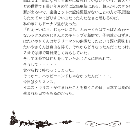
録は２１世紀になっても未だに破られていないという、超大ヒ
どの世界でも長い年月の間に記録更新はある。超人がしのぎを
新が出る中で、楽曲ヒットの記録更新がないことの方が不思議
らためてやっぱりすごい曲だったんだなぁと感じるのだ。
私の家にもドーナツ盤があった。
「むぁ〜いにち、むぁ〜いにち、ぶぉーくらはてっぱんぬぉ〜
なルックスのおじさんとのギャップが新鮮で、子供達が口ずさ
はたいやきくんはサラリーマンの象徴だったという深い意味も
たいやきくんは自由を得て、それからどうなったんだったっけ
２番では海で毎日楽しく暮らしていた。
そして３番では釣りをしていたおじさんに釣られて。
そうして・・・・・
食べられて終わってしまった。
そっか〜。ハッピーエンドじゃなかったんだ・・・。
今日はクリスマス。
イエス・キリストが生まれたことを祝うこの日、日本では奥の
生まれた日でもあるのだった。