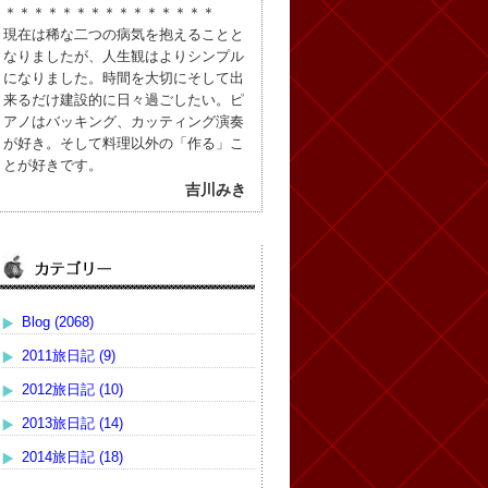
＊＊＊＊＊＊＊＊＊＊＊＊＊＊＊
現在は稀な二つの病気を抱えることと
なりましたが、人生観はよりシンプル
になりました。時間を大切にそして出
来るだけ建設的に日々過ごしたい。ピ
アノはバッキング、カッティング演奏
が好き。そして料理以外の「作る」こ
とが好きです。
吉川みき
Blog (2068)
2011旅日記 (9)
2012旅日記 (10)
2013旅日記 (14)
2014旅日記 (18)