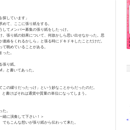
を探しています」
求めて、ここに張り紙をする。
うしてメンバー募集の張り紙をしたっけ。
け。張り紙の効果について、何故かしら思い出せなかった。思
か連絡をくれるかしら」と張る時にドキドキしたことだけだ。
って眺めていることがある。
まった。
る張り紙。
AM」と書いてあった。
てこの綴りだったっけ」という妙なことからだったのだ。
M」と書けばそれは通貨や質量の単位になってしまう。
った。
一緒に演奏して下さい！＞
«
、でもこんな想いが張り紙から伝わって来た。