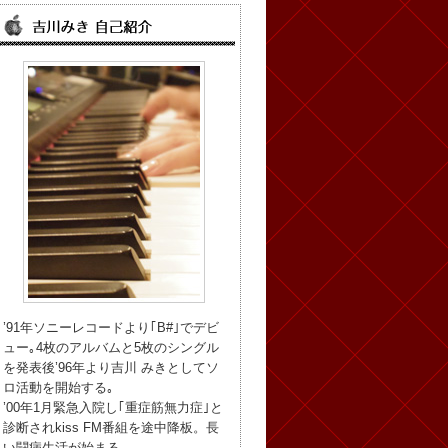
’91年ソニーレコードより｢B#｣でデビ
ュー｡4枚のアルバムと5枚のシングル
を発表後’96年より吉川 みきとしてソ
ロ活動を開始する｡
’00年1月緊急入院し｢重症筋無力症｣と
診断されkiss FM番組を途中降板。長
い闘病生活が始まる。