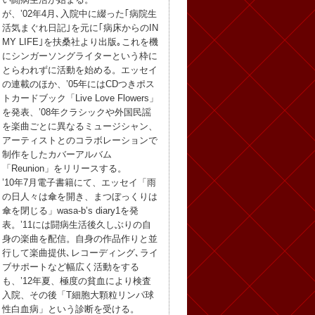
が、’02年4月､入院中に綴った｢病院生
活気まぐれ日記｣を元に｢病床からのIN
MY LIFE｣を扶桑社より出版｡これを機
にシンガーソングライターという枠に
とらわれずに活動を始める。エッセイ
の連載のほか、’05年にはCDつきポス
トカードブック「Live Love Flowers」
を発表、’08年クラシックや外国民謡
を楽曲ごとに異なるミュージシャン、
アーティストとのコラボレーションで
制作をしたカバーアルバム
「Reunion」をリリースする。
’10年7月電子書籍にて、エッセイ「雨
の日人々は傘を開き、まつぼっくりは
傘を閉じる」wasa-b’s diary1を発
表。’11には闘病生活後久しぶりの自
身の楽曲を配信。自身の作品作りと並
行して楽曲提供､レコーディング､ライ
ブサポートなど幅広く活動をする
も、’12年夏、極度の貧血により検査
入院、その後「T細胞大顆粒リンパ球
性白血病」という診断を受ける。