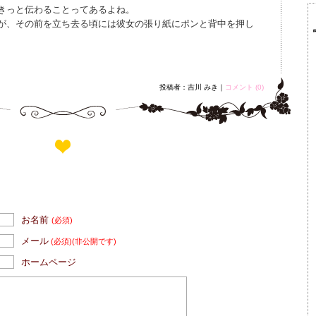
きっと伝わることってあるよね。
が、その前を立ち去る頃には彼女の張り紙にポンと背中を押し
投稿者：吉川 みき｜
コメント (0)
お名前
(必須)
メール
(必須)
(非公開です)
ホームページ