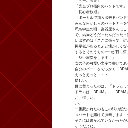
「ベース募集」
「完全プロ指向のバンドです」
「初心者歓迎」
「ボーカルで加入出来るバンド
みんな何かしらのパートナーを
私も学生の頃、楽器屋さんにこ
で、結局どうだったんだったっ
い出すのは「ここに張って、誰
掲示板があるとふと懐かしくな
するとそのうちの一つが目に留
「熱い演奏をします！」
女の子の可愛い文字で書いてあ
自分のパートをでっかく「DR
えっとえっと・・・。
惜しい。
目に留まったのは、「ドラムっ
ドラムは「DRUM」、「DRA
お、惜しい。
が、
一番惹かれたのもこの張り紙だ
＜ハートを賭けて演奏します！
そこには書かれていなかったが
そうだよね。