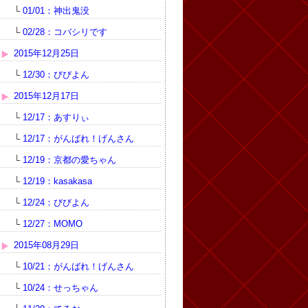
└
01/01：神出鬼没
└
02/28：コバシリです
2015年12月25日
└
12/30：びびよん
2015年12月17日
└
12/17：あすりぃ
└
12/17：がんばれ！げんさん
└
12/19：京都の愛ちゃん
└
12/19：kasakasa
└
12/24：びびよん
└
12/27：MOMO
2015年08月29日
└
10/21：がんばれ！げんさん
└
10/24：せっちゃん