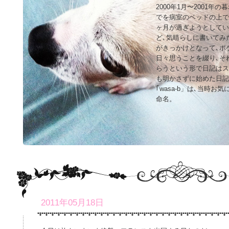
2000年1月〜2001年
でを病室のベッドの上で
ヶ月が過ぎようとしてい
ど､気晴らしに書いてみ
がきっかけとなって､ポ
日々思うことを綴り､そ
らうという形で日記はス
も明かさずに始めた日記
｢wasa-b」は､当時
命名。
2011年05月18日