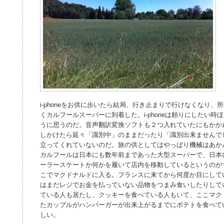
i-phoneをお供に歩いたら結局、行き止まりで行けなくなり
くカルフールスーパーに到着した。i-phoneは頼りにしたい
うに思うのだ。音声翻訳変換ソフトも２つ入れていたにもかか
しかけたら延々「識別中」のままだったり「識別出来ませんで
立ってくれていないのだ。旅の供としてはやっぱり機械はあか
カルフールは日本にも数年前まであった大型スーパーで、日本
ーラースケートか何かを履いて店内を移動しているというのが
こでマクドナルドに入る。フランスに来てから何度か目にして
はまだレジでお金を払っていない品物をつまみ食いしたりして
ている人も居たし、クッキーを食べている人もいて、ここマク
たカップルがハンバーガーが出来上がるまでにポテトを食べて
しい。