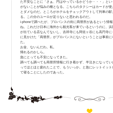
た不安なことに「さぁ、円はやっているかどうか・・・」とい
がないことが悩みの種となる。こちらのタクシーはカードが使
とダメなのだ。ところがホテルをチェックアウトして列車の駅
る。この分のユーロが足りないと思われるのだ。
i-phoneで調べたが、プロバンスの街に両替所があるという
ね。これだけ日本に海外から観光客が来ているというのに、浜田山
が出ている店なんてないし、吉祥寺にも阿佐ヶ谷にも高円寺に
に見かけた「両替所」がプロバンスにないということは事前に
た。
お金、ないんだわ。私。
帰れるのかしら。
急にとっても不安になってきた。
調べても調べても両替所情報に行き着かず、半泣きになってい
ってほとほと疲れたことで、もういっか。と急にレットイット
て寝ることにしたのであった。