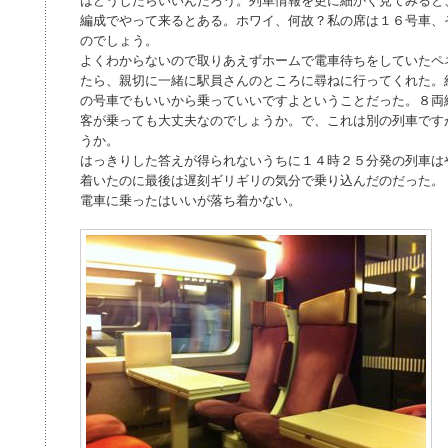
はどうしたらいいんだろう。列車情報を更に細かく見てみると
編成でやって来るとある。ホワイ、何故？私の席は１６号車、
のでしょう。
よくわからないので取りあえずホームで電車待ちをしていたペ
たら、親切に一緒に駅員さんのところに尋ねに行ってくれた。
の号車でもいいから乗っていいですよということだった。８両
客が乗っても大丈夫なのでしょうか。で、これは別の列車です
うか。
はっきりした答えが得られないうちに１４時２５分発の列車は
着いたのに最後は遅刻ギリギリの気分で乗り込んだのだった。
電車に乗ったはいいが落ち着かない。