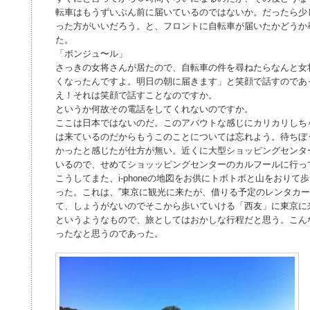
転車はもうずいぶん前に届いているのではないか。だったら少
った方がいいだろう。と、フロントに自転車が届いたかどうか
た。
「ボンジュ〜ル」
さっきの女将さんが居たので、自転車の件を尋ねたらなんと女
くなったんですよ。明日の朝に届きます」と笑顔で話すのであ
え！それは笑顔で話すことなのですか。
というか何故その電話をしてくれないのですか。
ここは日本ではないのだ。このアバウトな感じにカリカリしち
は来ているのだからもうこのことについては忘れよう。待ちぼ
かったと感じたが仕方が無い。近くに大型ショッピングセンタ
いるので、せめてショッッピングセンターのカルフールに行っ
こうしてまた、i-phoneの地図をお供にトボトボと山をおり
った。これは、”東京に観光に来たが、借りる予定のレンタカ
て、しょうがないのでそこから歩いていける「西友」に東京に
というようなもので、旅としてはおかしな行程だと思う。こん
ったなと思うのであった。