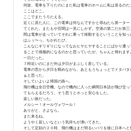
何故、電車を下りたのにまた私は電車のホームに私は居るのだ
ここはどこ。
ここでまたうろたえる。
近くに居た人に、この電車は何なんですかと尋ねたら第一ター
てくれた。またもや百聞は一見にしかず。空港の第二だか第三
間は電車が走っていてそれに乗って移動するということを知っ
はふぅ〜っ。ちかれたび。
こんなにギリギリになってなおヒヤヒヤすることにばかり遭っ
ることで感傷的になるのかと思っていたが、ちゃんと帰れます
一日だった。
７時近いのにまだ外は夕日がまぶしく差している。
電車の窓から夕日を眺めながら、あともうちょっとでドタバタ
ぁと思った。
そしていよいよ帰国の路へ。
飛行機は全日空機。なので機内に入った瞬間日本語が飛び交っ
てもらえるだろう。そう思うとホっと安心をした。
楽しい旅だった。
メルシー！オールヴォワール！
ありがと、さよなら。
また来るね。
ようやく寂しいなという気持ちが沸いてきた。
そして定刻の２０時、飛行機はまだ明るいパリを後に日本へと