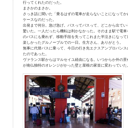
行ってくれたのだった。
まさかのまさか。
さっき話に聞いた「乗るはずの電車が走らないことになってか
ケースなのだった。
出発まで何分。急げ急げ。バスってバスって、どこから出てい
驚いた。一人だったら機転は利かなかった。そのまま駅で電車
のバスにも乗れず、移動手段を失ってこれまた半泣きになって
楽しかったグルノーブルでの一日。生方さん、ありがとう。
無事に代替バスに乗って、今日の行き先エクスアンプロバンスの途
たのであった。
ヴァランス駅からはマルセイユ経由になる。いつからか外の景
が南仏独特のオレンジがかった壁と屋根の家並に変わっていた