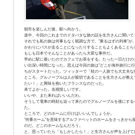
朝市を楽しんだ後、駅へ向かう。
道中、今回のこれまでのドタバタな旅の話を生方さんに聞いて
それでも私の旅は何事もなく順調な方で、”乗るはずの列車”が
かわりにバスが走ることになったりすることもよくあることら
もしも日本でそんなことがあったら大変な事件だ。
早めに駅に着いたのでカフェでお茶をする。たった一日だけの
い出深い時間になった。思えば今回の旅は”どこか海外旅行に行
ちがスタートだった。ツィッターで「杖の一人旅でも大丈夫な
ところ、グルノーブルは人が親切であることを生方さんが教え
たい！」と興味を抱いたフランスなのだった。
来てよかった。名残惜しいです。
いいや、また来ればいいんだわ。
そうして電車の時刻も迫って来たのでグルノーブルを後にする
た。
ところで、どのホームに行けばいいんでしょうか。
”何番ホーム”を意味するアルファベットのホームをさっきから
のだ。どこのホームなんだろう。
と、思っていたら「もしかしたら！」と生方さんが声を上げて