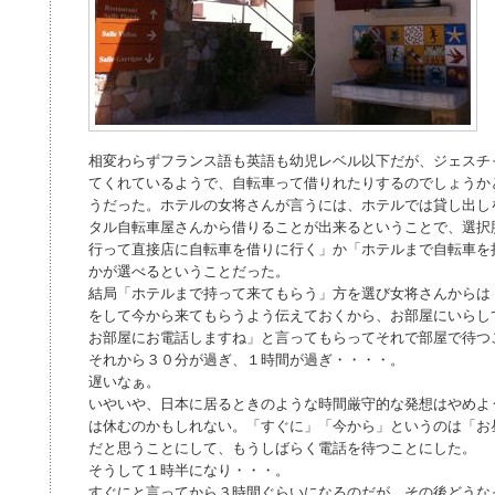
相変わらずフランス語も英語も幼児レベル以下だが、ジェスチ
てくれているようで、自転車って借りれたりするのでしょうか
うだった。ホテルの女将さんが言うには、ホテルでは貸し出し
タル自転車屋さんから借りることが出来るということで、選択
行って直接店に自転車を借りに行く」か「ホテルまで自転車を
かが選べるということだった。
結局「ホテルまで持って来てもらう」方を選び女将さんからは
をして今から来てもらうよう伝えておくから、お部屋にいらし
お部屋にお電話しますね」と言ってもらってそれで部屋で待つ
それから３０分が過ぎ、１時間が過ぎ・・・・。
遅いなぁ。
いやいや、日本に居るときのような時間厳守的な発想はやめよ
は休むのかもしれない。「すぐに」「今から」というのは「お
だと思うことにして、もうしばらく電話を待つことにした。
そうして１時半になり・・・。
すぐにと言ってから３時間ぐらいになるのだが、その後どうな