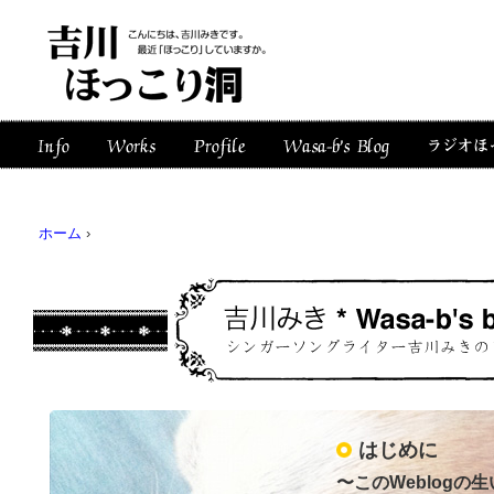
ホーム
›
はじめに
〜このWeblogの