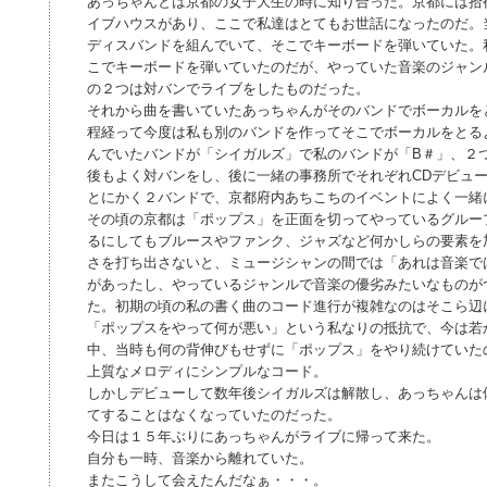
あっちゃんとは京都の女子大生の時に知り合った。京都には拾
イブハウスがあり、ここで私達はとてもお世話になったのだ。
ディスバンドを組んでいて、そこでキーボードを弾いていた。
こでキーボードを弾いていたのだが、やっていた音楽のジャン
の２つは対バンでライブをしたものだった。
それから曲を書いていたあっちゃんがそのバンドでボーカルを
程経って今度は私も別のバンドを作ってそこでボーカルをとる
んでいたバンドが「シイガルズ」で私のバンドが「B＃」、２
後もよく対バンをし、後に一緒の事務所でそれぞれCDデビュ
とにかく２バンドで、京都府内あちこちのイベントによく一緒
その頃の京都は「ポップス」を正面を切ってやっているグルー
るにしてもブルースやファンク、ジャズなど何かしらの要素を
さを打ち出さないと、ミュージシャンの間では「あれは音楽で
があったし、やっているジャンルで音楽の優劣みたいなものが
た。初期の頃の私の書く曲のコード進行が複雑なのはそこら辺
「ポップスをやって何が悪い」という私なりの抵抗で、今は若
中、当時も何の背伸びもせずに「ポップス」をやり続けていた
上質なメロディにシンプルなコード。
しかしデビューして数年後シイガルズは解散し、あっちゃんは
てすることはなくなっていたのだった。
今日は１５年ぶりにあっちゃんがライブに帰って来た。
自分も一時、音楽から離れていた。
またこうして会えたんだなぁ・・・。