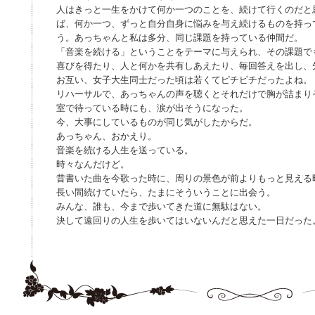
人はきっと一生をかけて何か一つのことを、続けて行くのだと
ば、何か一つ、ずっと自分自身に悩みを与え続けるものを持っ
う。あっちゃんと私は多分、同じ課題を持っている仲間だ。
「音楽を続ける」ということをテーマに与えられ、その課題で
喜びを得たり、人と何かを共有しあえたり、毎回答えを出し、
お互い、女子大生同士だった頃は若くてピチピチだったよね。
リハーサルで、あっちゃんの声を聴くとそれだけで胸が詰まり
室で待っている時にも、涙が出そうになった。
今、大事にしているものが同じ気がしたからだ。
あっちゃん、おかえり。
音楽を続ける人生を送っている。
時々なんだけど。
昔書いた曲を今歌った時に、周りの景色が前よりもっと見える
長い間続けていたら、たまにそういうことに出会う。
みんな、誰も、今まで歩いてきた道に無駄はない。
決して遠回りの人生を歩いてはいないんだと思えた一日だった