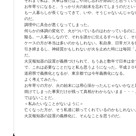
それまで私は、火事は寝たばこや消し忘れが原因だと思ってい
お年寄りになると、うっかり火の始末を忘れてしまうのだとい
も一人暮らしが長くなってきて、いや、そうじゃないんじゃな
のだ。
調理中に具合が悪くなってしまった。
何らかの体調の変化で、火がついているのはわかっているのに
陥る。一人暮らしなので、それを誰かに伝えるすべもなく、そ
ケースの方が本当は多いのかもしれない。私自身、日常ガスを
引き締まるし、神経質かもしれないが火を止めた時には毎回「
だ。
火災報知器の設置が義務づけられて、もうあと数年で日本は全
で、これは必要なことだなと私も思うようになった。平成２０
道府県で義務化となるが、東京都では今年義務化になる。
よく考えてみたら。
お年寄りの方が、火の始末には用心深かったんじゃないかなと
焼けてしまった事実だけが残って真相がわからないまま・・・
ではないことだ。
＜私みたいなことがないように＞
亡くなった方が、そう私達に願ってくれているのかもしれない
火災報知器の設置の義務化に、そんなことを思うのだ。