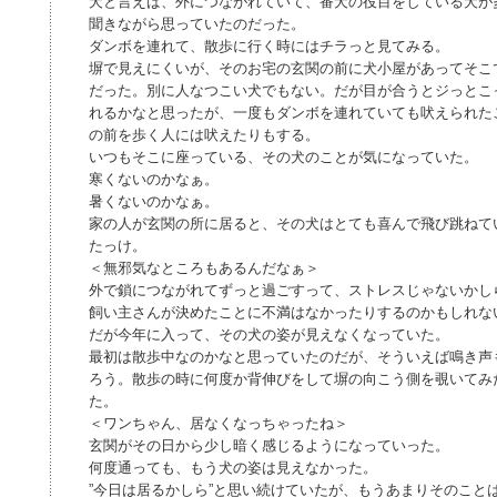
犬と言えば、外につながれていて、番犬の役目をしている犬が
聞きながら思っていたのだった。
ダンボを連れて、散歩に行く時にはチラっと見てみる。
塀で見えにくいが、そのお宅の玄関の前に犬小屋があってそこ
だった。別に人なつこい犬でもない。だが目が合うとジっとこ
れるかなと思ったが、一度もダンボを連れていても吠えられた
の前を歩く人には吠えたりもする。
いつもそこに座っている、その犬のことが気になっていた。
寒くないのかなぁ。
暑くないのかなぁ。
家の人が玄関の所に居ると、その犬はとても喜んで飛び跳ねて
たっけ。
＜無邪気なところもあるんだなぁ＞
外で鎖につながれてずっと過ごすって、ストレスじゃないかし
飼い主さんが決めたことに不満はなかったりするのかもしれな
だが今年に入って、その犬の姿が見えなくなっていた。
最初は散歩中なのかなと思っていたのだが、そういえば鳴き声
ろう。散歩の時に何度か背伸びをして塀の向こう側を覗いてみ
た。
＜ワンちゃん、居なくなっちゃったね＞
玄関がその日から少し暗く感じるようになっていった。
何度通っても、もう犬の姿は見えなかった。
”今日は居るかしら”と思い続けていたが、もうあまりそのこと