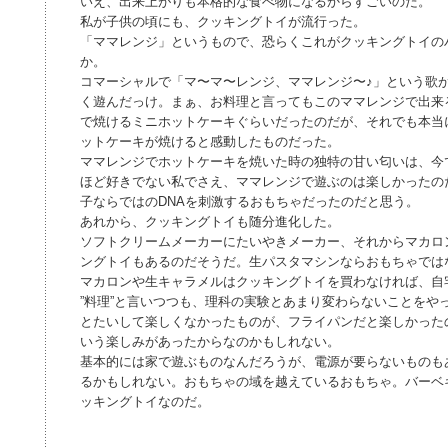
いえ、出来上がりも本格的な食べ物になるからすごいのだ。
私が子供の頃にも、クッキングトイが流行った。
「ママレンジ」というもので、恐らくこれがクッキングトイの
か。
コマーシャルで「マ〜マ〜レンジ、ママレンジ〜♪」という歌
く遊んだっけ。まぁ、お料理と言ってもこのママレンジで出来
で焼けるミニホットケーキぐらいだったのだが、それでも本当
ットケーキが焼けると感動したものだった。
ママレンジでホットケーキを焼いた時の独特の甘い匂いは、今
ほど好きでない私でさえ、ママレンジで遊ぶのは楽しかったの
子ならではのDNAを刺激するおもちゃだったのだと思う。
あれから、クッキングトイも随分進化した。
ソフトクリームメーカーにたいやきメーカー、それからマカロ
ングトイもあるのだそうだ。生パスタマシンならおもちゃでは
マカロンや生キャラメルはクッキングトイを買わなければ、自
”料理”と言いつつも、理科の実験とあまり変わらないことをや
とたいして楽しくなかったものが、フライパンだと楽しかった
いう楽しみがあったからなのかもしれない。
基本的には家で遊ぶものなんだろうが、電源が要らないものも
るかもしれない。おもちゃの域を越えているおもちゃ。バーベ
ッキングトイなのだ。