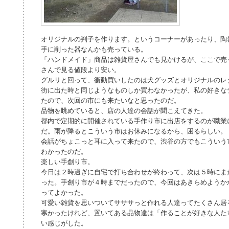
オリジナルの判子を作ります。というコーナーがあったり、陶
手に削った器なんかも売っている。
「ハンドメイド」商品は雑貨屋さんでも見かけるが、ここで売
さんで見る値段より安い。
グルリと回って、衝動買いしたのは犬グッズとオリジナルのレ
街に出た時と同じようなものしか買わなかったが、私の好きな
たので、次回の市にも来たいなと思ったのだ。
品物を眺めていると、店の人達の会話が聞こえてきた。
都内で定期的に開催されている手作り市に出店をするのが職業
だ。雨が降るとこういう市はお休みになるから、困るらしい。
会話がちょこっと耳に入って来たので、渋谷の方でもこういう
わかったのだ。
楽しい手創り市。
今日は２時過ぎに自宅で打ち合わせが終わって、次は５時にま
った。手創り市が４時までだったので、今回はあきらめようか
ってよかった。
可愛い雑貨を思いついてサササっと作れる人達ってたくさん居
寒かったけれど、置いてある品物達は「作ることが好きな人た
い感じがした。