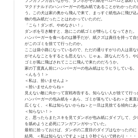
フンガフンガ言いながら、ダンボがその紙をペロペロと舐めて
マクドナルドのハンバーガーの包み紙であることがわかったの
う。この犬は家の奥から飛んで来て、まっすぐ紙包みに飛び込
物の包み紙だったことはわかっていたのだ。
「こら！ダンボ。やめなさい！」
ダンボを引き離すと、急にこの紙ゴミが憎らしくなってきた。
ハンバーガーを食べるのは勝手だが、紙クズは責任を持って自
がこのゴミを捨てて行ったのか。
ここは袋小路になっているので、ただの通りすがりの人は居な
がそんなことをするとも思えない。じゃぁ、誰なんだろう。や
ゴミが風に飛ばされてここに飛んで来たのだろうか。
家の丁度真ん前にハンバーガーの包み紙はヒラヒラしている。
＜んもう！＞
＜私は、拾いませんよ＞
＜拾いませんからね＞
見えない敵に向かって宣戦布告する。知らない人が捨てて行っ
ハンバーガーの包み紙を＜あら、ゴミが落ちているわ＞と素直
広くなく、＜私は知らないからね＞と一旦は見捨てる傾向にあ
＜知らない！＞
と、思ったらまたスキを見てダンボが包み紙にダイブして、少
を舐めようと必死にフンガフンガやっていた。
最初に拾っておけば、ダンボの二度目のダイブはなかったのに
結局、＜私は知らないですよ＞は１０秒ぐらいで終わり・・・