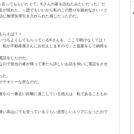
を言ってもらいたくて、Kさんの家を訪ねたみたいだった。だ
玉が現れた。＜誰でもいいから私のこの怒りを鎮めなさい＞と
話に無理矢理引き入れられた感じだったのだ。
もらえば？＞
いつもよくしてもらっているKさんを、ここで助けなくては！
、私が不動産屋さんにお伝えしますので」と提案をして納得を
。
電話をしたのだ。
なので担当の者が帰って来たら詳しいお話を伺いに電話をさせ
った。
がテキトーな所なのだ。
屋から一番近い距離に過ごしている他人は、私であることもわ
薄い高山にでも登っているぐらい息苦しいエリアになったので