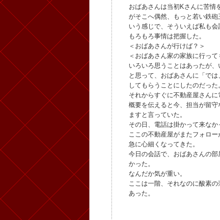
おばあさんは当初Kさんに苦情
がそこへ偶然、もっと若い鉄砲
いう感じで、そういえば私も会
もろもろ事情は把握した。
＜おばあさんが行けば？＞
＜おばあさん家の家族に行って
いろいろ思うことはあったが、
と思って、おばあさんに「では
してもらうことにしたのだった
それからすぐに不動産屋さんに
概要を伝えると今、担当が留守
ますと言っていた。
その日、電話は掛かって来なか
ここの不動産屋がまたフォロー
急に心細くなってきた。
今日の会話で、おばあさんの部
かった。
なんだか気が重い。
ここは一階、それなのに酸素の
あった。