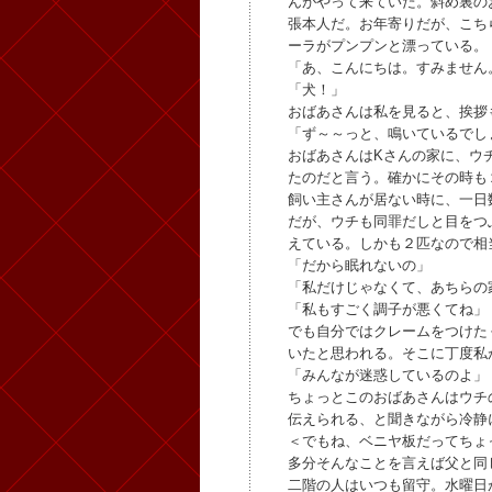
んがやって来ていた。斜め裏の
張本人だ。お年寄りだが、こち
ーラがプンプンと漂っている。
「あ、こんにちは。すみません
「犬！」
おばあさんは私を見ると、挨拶
「ず～～っと、鳴いているでし
おばあさんはKさんの家に、ウ
たのだと言う。確かにその時も
飼い主さんが居ない時に、一日
だが、ウチも同罪だしと目をつ
えている。しかも２匹なので相
「だから眠れないの」
「私だけじゃなくて、あちらの
「私もすごく調子が悪くてね」
でも自分ではクレームをつけた
いたと思われる。そこに丁度私
「みんなが迷惑しているのよ」
ちょっとこのおばあさんはウチ
伝えられる、と聞きながら冷静
＜でもね、ベニヤ板だってちょ
多分そんなことを言えば父と同
二階の人はいつも留守。水曜日