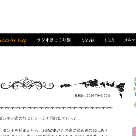
投稿日：2010年04月06日
ダンボが家の前にピョーンと飛び出て行った。
、ダンボを捕まえたら、お隣のKさんの家に斜め裏のおばあさ