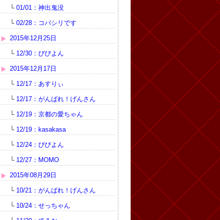
└
01/01：神出鬼没
└
02/28：コバシリです
2015年12月25日
└
12/30：びびよん
2015年12月17日
└
12/17：あすりぃ
└
12/17：がんばれ！げんさん
└
12/19：京都の愛ちゃん
└
12/19：kasakasa
└
12/24：びびよん
└
12/27：MOMO
2015年08月29日
└
10/21：がんばれ！げんさん
└
10/24：せっちゃん