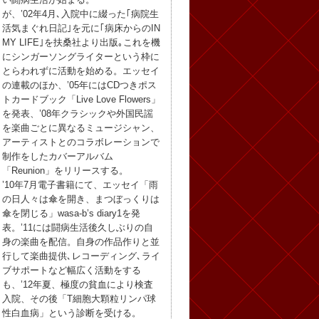
が、’02年4月､入院中に綴った｢病院生
活気まぐれ日記｣を元に｢病床からのIN
MY LIFE｣を扶桑社より出版｡これを機
にシンガーソングライターという枠に
とらわれずに活動を始める。エッセイ
の連載のほか、’05年にはCDつきポス
トカードブック「Live Love Flowers」
を発表、’08年クラシックや外国民謡
を楽曲ごとに異なるミュージシャン、
アーティストとのコラボレーションで
制作をしたカバーアルバム
「Reunion」をリリースする。
’10年7月電子書籍にて、エッセイ「雨
の日人々は傘を開き、まつぼっくりは
傘を閉じる」wasa-b’s diary1を発
表。’11には闘病生活後久しぶりの自
身の楽曲を配信。自身の作品作りと並
行して楽曲提供､レコーディング､ライ
ブサポートなど幅広く活動をする
も、’12年夏、極度の貧血により検査
入院、その後「T細胞大顆粒リンパ球
性白血病」という診断を受ける。