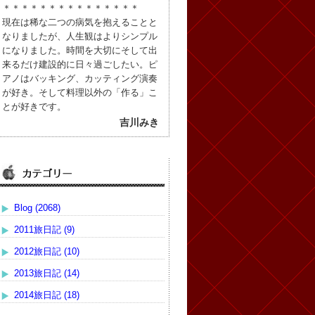
＊＊＊＊＊＊＊＊＊＊＊＊＊＊＊
現在は稀な二つの病気を抱えることと
なりましたが、人生観はよりシンプル
になりました。時間を大切にそして出
来るだけ建設的に日々過ごしたい。ピ
アノはバッキング、カッティング演奏
が好き。そして料理以外の「作る」こ
とが好きです。
吉川みき
Blog (2068)
2011旅日記 (9)
2012旅日記 (10)
2013旅日記 (14)
2014旅日記 (18)