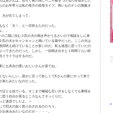
おばあさんは、恐らく家の境にベニヤ板をつけるのを指示した
らのお年寄りは私の母方の祖母タイプ。怖いものナシの無敵オ
。犬が出てしまって」
もなく「犬！」と一言吠えたのだった。
ょ。」
チの二階に住む２匹の犬の鳴き声がうるさいので相談をしに来
２匹の犬がキャンキャンと鳴いている最中だった。ここの犬は
数回吠え続けていることが多いのだ。私も迷惑に思っていたの
ぶってきたのだった。しかし、一回鳴き出すと１時間ぐらい吠
当イライラはするのだ。
家にも具合の悪いおじいさんが居てね」
くないらしい。誰かに言って欲しくてKさんの家にやって来て
が来たみたいなのだった。
の父とも似ている。そこまで極端な言い方をしなくても事情を
に思う自分が居るところなんてそっくりだ。
っと迷惑でしたよ。＞
«
じで烈火の如く怒り出されるのだろう。
がお休みみたいなのだが・・・・。