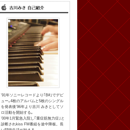
’91年ソニーレコードより｢B#｣でデビ
ュー｡4枚のアルバムと5枚のシングル
を発表後’96年より吉川 みきとしてソ
ロ活動を開始する｡
’00年1月緊急入院し｢重症筋無力症｣と
診断されkiss FM番組を途中降板。長
い闘病生活が始まる。