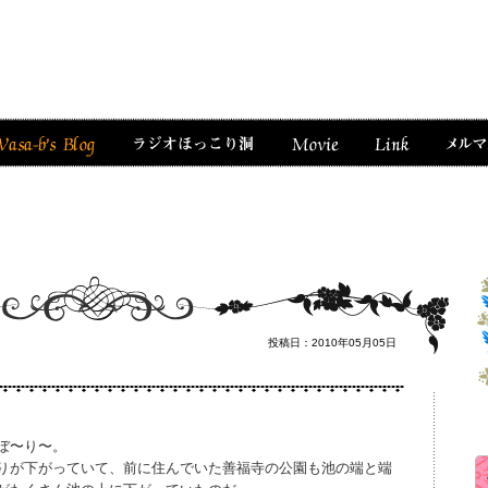
投稿日：2010年05月05日
ぼ〜り〜。
りが下がっていて、前に住んでいた善福寺の公園も池の端と端