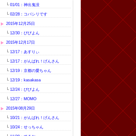
└
01/01：神出鬼没
└
02/28：コバシリです
2015年12月25日
└
12/30：びびよん
2015年12月17日
└
12/17：あすりぃ
└
12/17：がんばれ！げんさん
└
12/19：京都の愛ちゃん
└
12/19：kasakasa
└
12/24：びびよん
└
12/27：MOMO
2015年08月29日
└
10/21：がんばれ！げんさん
└
10/24：せっちゃん