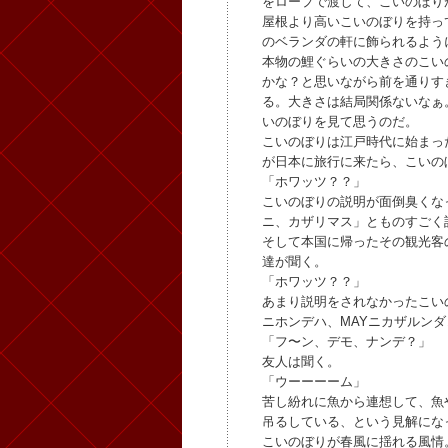
をロープで渡して、こいのぼり
屋根より高いこいのぼりを持っ
のベランダの軒に飾られるよう
本物の鯉ぐらいの大きさのこい
かな？と思いながら前を通りす
る。大きさは結局関係ないなぁ
いのぼりを見て思うのだ。
こいのぼりは江戸時代に始まっ
が日本に旅行に来たら、こいの
「ホワッツ？？」
こいのぼりの説明が面倒臭くな
ニ、カザリマス」とものすごく
そして本国に帰ったその観光客
達が聞く。
「ホワッツ？？」
あまり説明をされなかったこい
ニホンデハ、MAYニカザルン
「フ〜ン、デモ、ナンデ？」
友人は聞く。
「ウーーーーム」
苦し紛れに魚から連想して、魚
吊るしている、という見解にな
こいのぼりが春風に揺れる風情