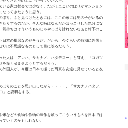
がたくさん池の上に下がっていたのだ。
ている家は都会では少なく、だがミニこいのぼりがマンション
になってきたように思う。
のぼり。ふと見つけたときには、ここの家には男の子がいるの
ぎたりするのだが、そんな時はなんだかほっこりした気分にな
。気持ちはそういうものじゃやっぱり計れないなぁと軒下のこ
た日本の風習なのだそうだ。だから、今ぐらいの時期に外国人
ぼりは不思議なものとして目に映るだろう。
った人は「アレハ、サカナノ、ハタデスー」と答え、「ゴガツ
話を短く済ませようとするだろう。
の外国人が、今度は日本で撮った写真を友達に見せていると友
のぼりのことを思い出しながら・・・・、「サカナノハタヲ、
ダヨ」と説明をする。
や米などの食物や作物の豊作を願ってこういうものを日本では
«
っていくのかもしれない。
。