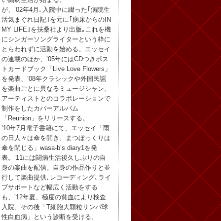
が、’02年4月､入院中に綴った｢病院生
活気まぐれ日記｣を元に｢病床からのIN
MY LIFE｣を扶桑社より出版｡これを機
にシンガーソングライターという枠に
とらわれずに活動を始める。エッセイ
の連載のほか、’05年にはCDつきポス
トカードブック「Live Love Flowers」
を発表、’08年クラシックや外国民謡
を楽曲ごとに異なるミュージシャン、
アーティストとのコラボレーションで
制作をしたカバーアルバム
「Reunion」をリリースする。
’10年7月電子書籍にて、エッセイ「雨
の日人々は傘を開き、まつぼっくりは
傘を閉じる」wasa-b’s diary1を発
表。’11には闘病生活後久しぶりの自
身の楽曲を配信。自身の作品作りと並
行して楽曲提供､レコーディング､ライ
ブサポートなど幅広く活動をする
も、’12年夏、極度の貧血により検査
入院、その後「T細胞大顆粒リンパ球
性白血病」という診断を受ける。