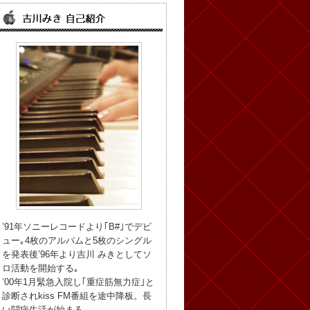
’91年ソニーレコードより｢B#｣でデビ
ュー｡4枚のアルバムと5枚のシングル
を発表後’96年より吉川 みきとしてソ
ロ活動を開始する｡
’00年1月緊急入院し｢重症筋無力症｣と
診断されkiss FM番組を途中降板。長
い闘病生活が始まる。