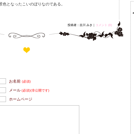
景色となったこいのぼりなのである。
投稿者：吉川 みき｜
コメント (0)
お名前
(必須)
メール
(必須)
(非公開です)
ホームページ