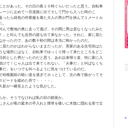
ことがあった。その日の夜１０時ぐらいだったと思う。自転車
レージに止めて一旦道路に出てそして門から入った時のこ
返ったら紺色の作業服を着た大人の男が門を挟んで１メートル
た。
叫んで敷地の奥に走って逃げ、その間に男は居なくなったみた
！」と叫んでも近所の誰も出て来なかった。それに、家に居た
なかったので、あの数十秒の間は本当に怖かったのだ。
に居たのかはわからないままだったが、実家のある住宅街はた
うな場所にはなく、自転車でゆっくり帰って来たところをどこ
目的とした男だったのだと思う。あれ以来帰り道、特に家に入
助けて！じゃ人は出て来てくれない。「火事だ」と叫ばなくち
事だ」をいつでも叫べるように気をつけているのだ。
で幼稚園前の暗い道を過ぎてホっとして、次の角で曲がってそ
スピードを緩めた所で・・・・。
人影が一瞬見えたような気がした。
らか。そうでなければ私の目の錯覚か。
じさんが夜の庭木の手入れと煙草を吸いに木陰に隠れる形で立
«