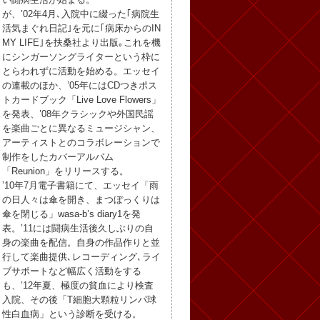
が、’02年4月､入院中に綴った｢病院生
活気まぐれ日記｣を元に｢病床からのIN
MY LIFE｣を扶桑社より出版｡これを機
にシンガーソングライターという枠に
とらわれずに活動を始める。エッセイ
の連載のほか、’05年にはCDつきポス
トカードブック「Live Love Flowers」
を発表、’08年クラシックや外国民謡
を楽曲ごとに異なるミュージシャン、
アーティストとのコラボレーションで
制作をしたカバーアルバム
「Reunion」をリリースする。
’10年7月電子書籍にて、エッセイ「雨
の日人々は傘を開き、まつぼっくりは
傘を閉じる」wasa-b’s diary1を発
表。’11には闘病生活後久しぶりの自
身の楽曲を配信。自身の作品作りと並
行して楽曲提供､レコーディング､ライ
ブサポートなど幅広く活動をする
も、’12年夏、極度の貧血により検査
入院、その後「T細胞大顆粒リンパ球
性白血病」という診断を受ける。