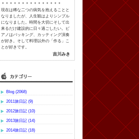
＊＊＊＊＊＊＊＊＊＊＊＊＊＊＊
現在は稀な二つの病気を抱えることと
なりましたが、人生観はよりシンプル
になりました。時間を大切にそして出
来るだけ建設的に日々過ごしたい。ピ
アノはバッキング、カッティング演奏
が好き。そして料理以外の「作る」こ
とが好きです。
吉川みき
Blog (2068)
2011旅日記 (9)
2012旅日記 (10)
2013旅日記 (14)
2014旅日記 (18)