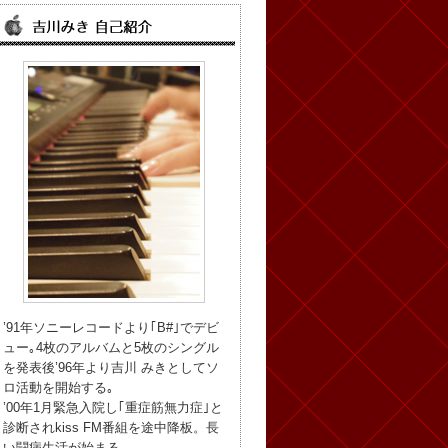
’91年ソニーレコードより｢B#｣でデビ
ュー｡4枚のアルバムと5枚のシングル
を発表後’96年より吉川 みきとしてソ
ロ活動を開始する｡
’00年1月緊急入院し｢重症筋無力症｣と
診断されkiss FM番組を途中降板。長
い闘病生活が始まる。