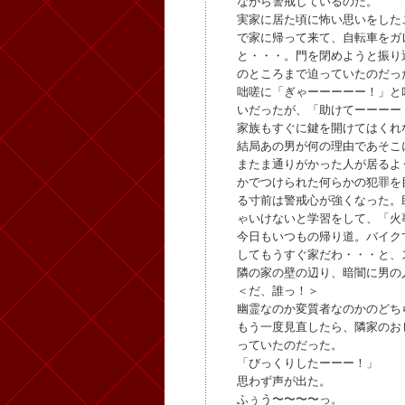
ながら警戒しているのだ。
実家に居た頃に怖い思いをした
で家に帰って来て、自転車をガ
と・・・。門を閉めようと振り
のところまで迫っていたのだっ
咄嗟に「ぎゃーーーーー！」と
いだったが、「助けてーーーー
家族もすぐに鍵を開けてはくれ
結局あの男が何の理由であそこ
またま通りがかった人が居るよ
かでつけられた何らかの犯罪を
る寸前は警戒心が強くなった。
ゃいけないと学習をして、「火
今日もいつもの帰り道。バイク
してもうすぐ家だわ・・・と、
隣の家の壁の辺り、暗闇に男の
＜だ、誰っ！＞
幽霊なのか変質者なのかのどち
もう一度見直したら、隣家のお
っていたのだった。
「びっくりしたーーー！」
思わず声が出た。
ふぅう〜〜〜〜っ。