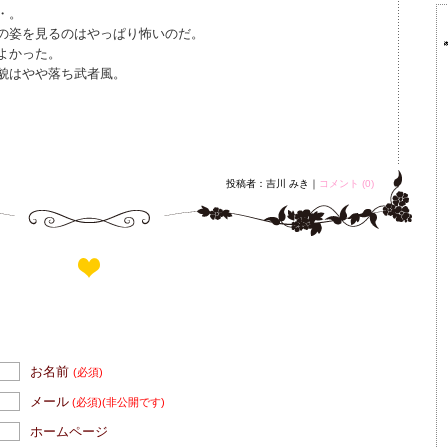
・。
の姿を見るのはやっぱり怖いのだ。
よかった。
貌はやや落ち武者風。
投稿者：吉川 みき｜
コメント (0)
お名前
(必須)
メール
(必須)
(非公開です)
ホームページ