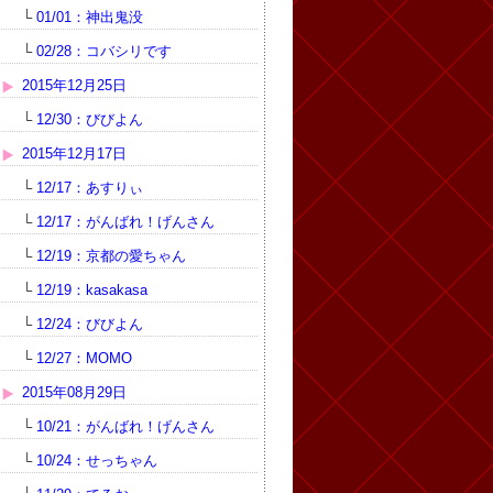
└
01/01：神出鬼没
└
02/28：コバシリです
2015年12月25日
└
12/30：びびよん
2015年12月17日
└
12/17：あすりぃ
└
12/17：がんばれ！げんさん
└
12/19：京都の愛ちゃん
└
12/19：kasakasa
└
12/24：びびよん
└
12/27：MOMO
2015年08月29日
└
10/21：がんばれ！げんさん
└
10/24：せっちゃん