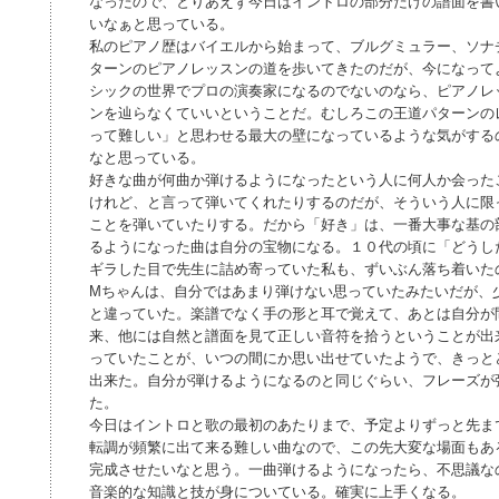
なったので、とりあえず今日はイントロの部分だけの譜面を書
いなぁと思っている。
私のピアノ歴はバイエルから始まって、ブルグミュラー、ソナ
ターンのピアノレッスンの道を歩いてきたのだが、今になって
シックの世界でプロの演奏家になるのでないのなら、ピアノレ
ンを辿らなくていいということだ。むしろこの王道パターンの
って難しい」と思わせる最大の壁になっているような気がする
なと思っている。
好きな曲が何曲か弾けるようになったという人に何人か会った
けれど、と言って弾いてくれたりするのだが、そういう人に限
ことを弾いていたりする。だから「好き」は、一番大事な基の
るようになった曲は自分の宝物になる。１０代の頃に「どうし
ギラした目で先生に詰め寄っていた私も、ずいぶん落ち着いた
Mちゃんは、自分ではあまり弾けない思っていたみたいだが、
と違っていた。楽譜でなく手の形と耳で覚えて、あとは自分が
来、他には自然と譜面を見て正しい音符を拾うということが出
っていたことが、いつの間にか思い出せていたようで、きっと
出来た。自分が弾けるようになるのと同じぐらい、フレーズが
た。
今日はイントロと歌の最初のあたりまで、予定よりずっと先ま
転調が頻繁に出て来る難しい曲なので、この先大変な場面もあ
完成させたいなと思う。一曲弾けるようになったら、不思議な
音楽的な知識と技が身についている。確実に上手くなる。