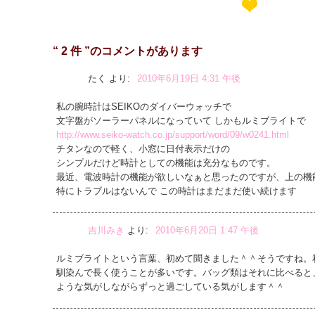
“ 2 件 ”のコメントがあります
たく
より:
2010年6月19日 4:31 午後
私の腕時計はSEIKOのダイバーウォッチで
文字盤がソーラーパネルになっていて しかもルミブライトで
http://www.seiko-watch.co.jp/support/word/09/w0241.html
チタンなので軽く、小窓に日付表示だけの
シンプルだけど時計としての機能は充分なものです。
最近、電波時計の機能が欲しいなぁと思ったのですが、上の機
特にトラブルはないんで この時計はまだまだ使い続けます
吉川みき
より:
2010年6月20日 1:47 午後
ルミブライトという言葉、初めて聞きました＾＾そうですね。
馴染んで長く使うことが多いです。バッグ類はそれに比べると
ような気がしながらずっと過ごしている気がします＾＾