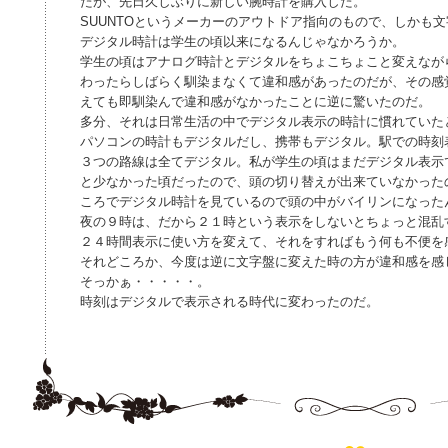
たが、先日久しぶりに新しい腕時計を購入した。
SUUNTOというメーカーのアウトドア指向のもので、しかも
デジタル時計は学生の頃以来になるんじゃなかろうか。
学生の頃はアナログ時計とデジタルをちょこちょこと変えなが
わったらしばらく馴染まなくて違和感があったのだが、その感
えても即馴染んで違和感がなかったことに逆に驚いたのだ。
多分、それは日常生活の中でデジタル表示の時計に慣れていた
パソコンの時計もデジタルだし、携帯もデジタル。駅での時刻
３つの路線は全てデジタル。私が学生の頃はまだデジタル表示
と少なかった頃だったので、頭の切り替えが出来ていなかった
ころでデジタル時計を見ているので頭の中がバイリンになった
夜の９時は、だから２１時という表示をしないとちょっと混乱
２４時間表示に使い方を変えて、それをすればもう何も不便を
それどころか、今度は逆に文字盤に変えた時の方が違和感を感
そっかぁ・・・・・。
時刻はデジタルで表示される時代に変わったのだ。