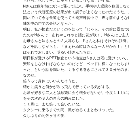
ちびっこ化してそこに座っているような感じがする。
Nさんは数年前にガンに罹って以来、手術や入退院を数回しな
法という代替医療の効果が出て調子がよくなったのだそうだ。
開いていて今は食道を使っての発声練習中で、声は前のような
練習中の声での会話となった。
明日、私が検査だというのを知って「じゃぁ、その前に景気づ
たのがNさんで、あれやこれやと話に花が咲く。Nさんはご主
お母さんと妹さんとの３人暮らし。Fさんと私はそれぞれ独身
などを話しながらも、「まぁ死ぬ時はみんな一人だから！」と
ばそれでおしまい。明るい姉さんたちだ。
明日私が受けるPET検査という検査はNさんは既に受けていて
安静をしなければならないのだけど、ベッドに横になったらす
った」という話を聞いた。ぐるぐる巻きにされて３０分そのま
なのだ。
笑うって身体にいいんだそうだ。
確かに笑うと何かが吹っ飛んで行っている気がする。
お酒が好きな二人とは頻繁に会う機会がないが、今度１１月に
をその次の３人の再会の約束にした。
１１月に、また笑って会いたいな。
タクシーに乗るまでの間、風がぬるくまとわりついた。
久しぶりの阿佐ヶ谷の夜。