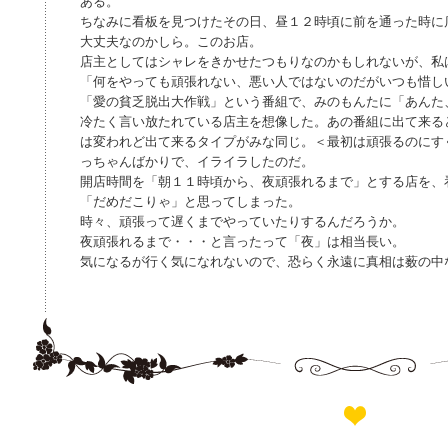
ある。
ちなみに看板を見つけたその日、昼１２時頃に前を通った時に
大丈夫なのかしら。このお店。
店主としてはシャレをきかせたつもりなのかもしれないが、私
「何をやっても頑張れない、悪い人ではないのだがいつも惜し
「愛の貧乏脱出大作戦」という番組で、みのもんたに「あんた
冷たく言い放たれている店主を想像した。あの番組に出て来る
は変われど出て来るタイプがみな同じ。＜最初は頑張るのにす
っちゃんばかりで、イライラしたのだ。
開店時間を「朝１１時頃から、夜頑張れるまで」とする店を、
「だめだこりゃ」と思ってしまった。
時々、頑張って遅くまでやっていたりするんだろうか。
夜頑張れるまで・・・と言ったって「夜」は相当長い。
気になるが行く気になれないので、恐らく永遠に真相は薮の中