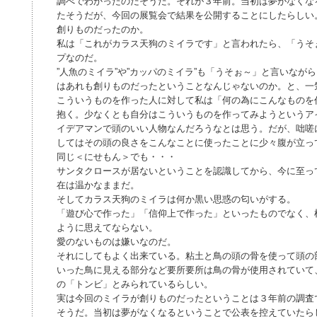
調べでわかったのだそうだ。それが３年前。当初は夢がなくな
たそうだが、今回の展覧会で結果を公開することにしたらしい
創りものだったのか。
私は「これがカラス天狗のミイラです」と言われたら、「うそ
プなのだ。
”人魚のミイラ”や”カッパのミイラ”も「うそぉ～」と言いなが
はあれも創りものだったということなんじゃないのか。と、一
こういうものを作った人に対して私は「何の為にこんなものを
抱く。少なくとも自分はこういうものを作ってみようというア
イデアマンで頭のいい人物なんだろうなとは思う。だが、咄嗟
してはその頭の良さをこんなことに使ったことに少々腹が立っ
同じ＜にせもん＞でも・・・
サンタクロースが居ないということを認識してから、今に至っ
在は温かなままだ。
そしてカラス天狗のミイラは何か黒い思惑の匂いがする。
「遊び心で作った」「信仰上で作った」といったものでなく、
ように思えてならない。
愛のないものは嫌いなのだ。
それにしてもよく出来ている。粘土と鳥の頭の骨を使って頭の
いった鳥に見える部分など要所要所は鳥の骨が使用されていて
の「トンビ」とみられているらしい。
実は今回のミイラが創りものだったということは３年前の調査
そうだ。当初は夢がなくなるということで公表を控えていたら