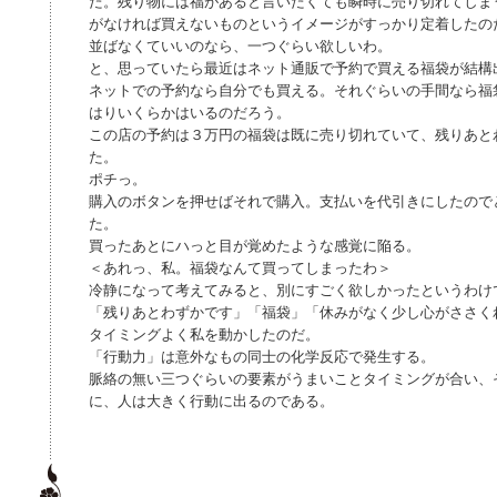
た。残り物には福があると言いたくても瞬時に売り切れてしま
がなければ買えないものというイメージがすっかり定着したの
並ばなくていいのなら、一つぐらい欲しいわ。
と、思っていたら最近はネット通販で予約で買える福袋が結構
ネットでの予約なら自分でも買える。それぐらいの手間なら福
はりいくらかはいるのだろう。
この店の予約は３万円の福袋は既に売り切れていて、残りあと
た。
ポチっ。
購入のボタンを押せばそれで購入。支払いを代引きにしたので
た。
買ったあとにハっと目が覚めたような感覚に陥る。
＜あれっ、私。福袋なんて買ってしまったわ＞
冷静になって考えてみると、別にすごく欲しかったというわけ
「残りあとわずかです」「福袋」「休みがなく少し心がささく
タイミングよく私を動かしたのだ。
「行動力」は意外なもの同士の化学反応で発生する。
脈絡の無い三つぐらいの要素がうまいことタイミングが合い、
に、人は大きく行動に出るのである。