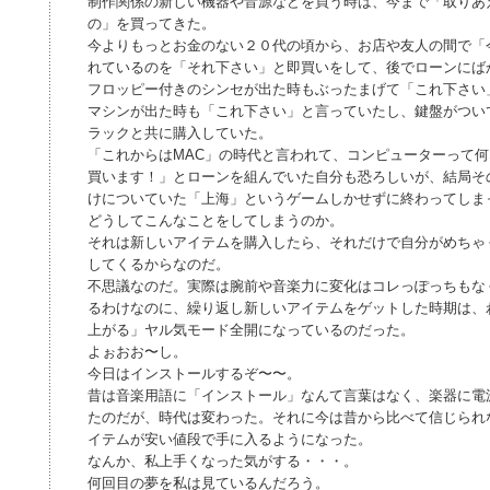
制作関係の新しい機器や音源などを買う時は、今まで「取りあ
の」を買ってきた。
今よりもっとお金のない２０代の頃から、お店や友人の間で「
れているのを「それ下さい」と即買いをして、後でローンにば
フロッピー付きのシンセが出た時もぶったまげて「これ下さい
マシンが出た時も「これ下さい」と言っていたし、鍵盤がつい
ラックと共に購入していた。
「これからはMAC」の時代と言われて、コンピューターって
買います！」とローンを組んでいた自分も恐ろしいが、結局そ
けについていた「上海」というゲームしかせずに終わってしま
どうしてこんなことをしてしまうのか。
それは新しいアイテムを購入したら、それだけで自分がめちゃ
してくるからなのだ。
不思議なのだ。実際は腕前や音楽力に変化はコレっぽっちもな
るわけなのに、繰り返し新しいアイテムをゲットした時期は、
上がる」ヤル気モード全開になっているのだった。
よぉおお〜し。
今日はインストールするぞ〜〜。
昔は音楽用語に「インストール」なんて言葉はなく、楽器に電
たのだが、時代は変わった。それに今は昔から比べて信じられ
イテムが安い値段で手に入るようになった。
なんか、私上手くなった気がする・・・。
何回目の夢を私は見ているんだろう。