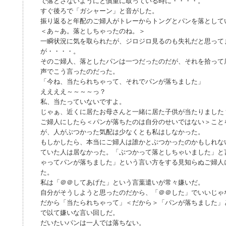
で落とさないようにと慎重に取っている時に・・・・。
すぐ後ろで「ガシャーン」と音がした。
振り返ると年配のご婦人がトレーからトングとパンを落として
＜あ～あ。落としちゃったのね。＞
一瞬状況に気を取られたが、ジロジロ見るのも失礼だと思って
が・・・・。
そのご婦人、落としたパンは一つだったのだが、それを拾って
声でこう言ったのだった。
「今ね、当たられちゃって、それでパンが落ちました」
ええええ～～～～っ？
私、当たっていないですよ。
じゃぁ、近くに居たお母さんと一緒に居た子供が当たりました
ご婦人にしたら＜パンが落ちたのは自分のせいではない＞こと
が、人がぶつかった気配は少なくとも私はしなかった。
もしかしたら、本当にご婦人は誰かとぶつかったのかもしれな
ていた人は居なかった。「ぶつかって落としちゃいました」と
ゃってパンが落ちました」という言い方をする見知らぬご婦人
た。
私は「＠＠してあげた」という言葉遣いが常々嫌いだ。
自分がそうしようと思ったのだから、「＠＠した」でいいじゃ
だから「当たられちゃって」＜だから＞「パンが落ちました」
で以て嫌いな言い回しだ。
だいたいパンは一人では落ちない。