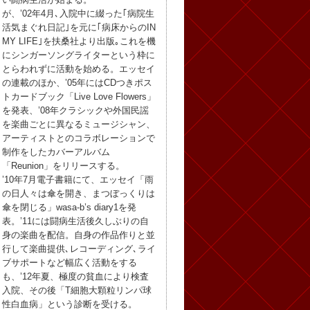
が、’02年4月､入院中に綴った｢病院生
活気まぐれ日記｣を元に｢病床からのIN
MY LIFE｣を扶桑社より出版｡これを機
にシンガーソングライターという枠に
とらわれずに活動を始める。エッセイ
の連載のほか、’05年にはCDつきポス
トカードブック「Live Love Flowers」
を発表、’08年クラシックや外国民謡
を楽曲ごとに異なるミュージシャン、
アーティストとのコラボレーションで
制作をしたカバーアルバム
「Reunion」をリリースする。
’10年7月電子書籍にて、エッセイ「雨
の日人々は傘を開き、まつぼっくりは
傘を閉じる」wasa-b’s diary1を発
表。’11には闘病生活後久しぶりの自
身の楽曲を配信。自身の作品作りと並
行して楽曲提供､レコーディング､ライ
ブサポートなど幅広く活動をする
も、’12年夏、極度の貧血により検査
入院、その後「T細胞大顆粒リンパ球
性白血病」という診断を受ける。