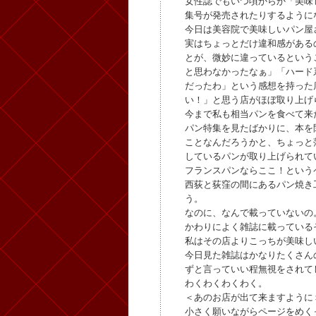
女性誌でもいつ頃からか「美味
集号が発売されたりするように
今日は美容院で美味しいパン屋
実はちょっとだけ違和感がある
とが、微妙に違っているという
と思わなかったなぁ」「ハード
だったわ」という感想を持った
い！」と思う店がほぼ取り上げ
今まで私も相当パンを食べて来
パン特集を見たばかりに、本を
ことなんだろうかと、ちょっと
しているパンが取り上げられて
フランスパンならここ！という
西荻と荻窪の間にあるパン焼き
う。
なのに、なんで載っていないの
かわりによく雑誌に載っている
私はその店よりこっちが美味し
今日見た雑誌はかなりたくさん
ずと言っていい程無視をされて
わくわくわくわく。
＜あのお店が出て来ますように
小さく願いながらページをめく