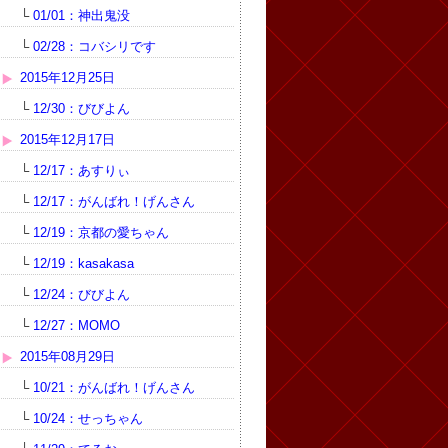
└
01/01：神出鬼没
└
02/28：コバシリです
2015年12月25日
└
12/30：びびよん
2015年12月17日
└
12/17：あすりぃ
└
12/17：がんばれ！げんさん
└
12/19：京都の愛ちゃん
└
12/19：kasakasa
└
12/24：びびよん
└
12/27：MOMO
2015年08月29日
└
10/21：がんばれ！げんさん
└
10/24：せっちゃん