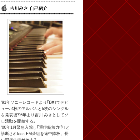
’91年ソニーレコードより｢B#｣でデビ
ュー｡4枚のアルバムと5枚のシングル
を発表後’96年より吉川 みきとしてソ
ロ活動を開始する｡
’00年1月緊急入院し｢重症筋無力症｣と
診断されkiss FM番組を途中降板。長
い闘病生活が始まる。