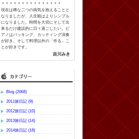
＊＊＊＊＊＊＊＊＊＊＊＊＊＊＊
現在は稀な二つの病気を抱えることと
なりましたが、人生観はよりシンプル
になりました。時間を大切にそして出
来るだけ建設的に日々過ごしたい。ピ
アノはバッキング、カッティング演奏
が好き。そして料理以外の「作る」こ
とが好きです。
吉川みき
Blog (2068)
2011旅日記 (9)
2012旅日記 (10)
2013旅日記 (14)
2014旅日記 (18)