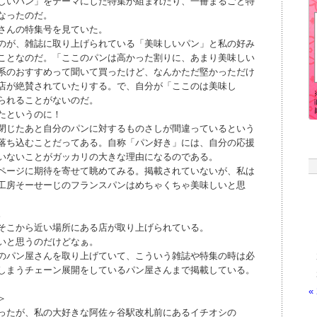
しいパン」をテーマにした特集が組まれたり、一冊まるごと特
なったのだ。
さんの特集号を見ていた。
のが、雑誌に取り上げられている「美味しいパン」と私の好み
ことなのだ。「ここのパンは高かった割りに、あまり美味しい
系のおすすめって聞いて買ったけど、なんかただ堅かっただけ
店が絶賛されていたりする。で、自分が「ここのは美味し
られることがないのだ。
たというのに！
閉じたあと自分のパンに対するものさしが間違っているという
落ち込むことだってある。自称「パン好き」には、自分の応援
いないことがガッカリの大きな理由になるのである。
ページに期待を寄せて眺めてみる。掲載されていないが、私は
工房そーせーじのフランスパンはめちゃくちゃ美味しいと思
。
そこから近い場所にある店が取り上げられている。
いと思うのだけどなぁ。
のパン屋さんを取り上げていて、こういう雑誌や特集の時は必
しまうチェーン展開をしているパン屋さんまで掲載している。
«
＞
ったが、私の大好きな阿佐ヶ谷駅改札前にあるイチオシの