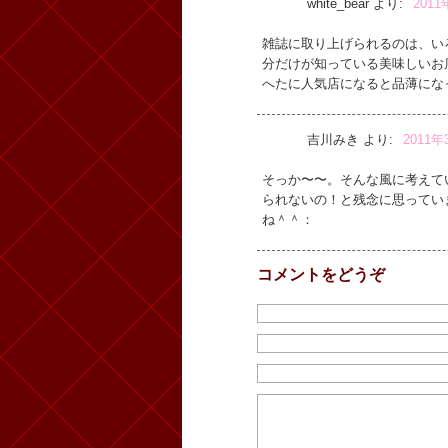
white_bear
より:
2011
雑誌に取り上げられるのは、い
分だけが知っている美味しいお
へたに人気店になると品薄にな
吉川みき
より:
2011年
そっか〜〜。そんな風に考えて
られないの！と残念に思ってい
ね＾＾：
コメントをどうぞ