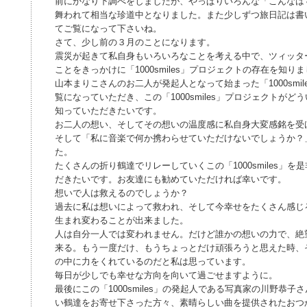
前にかなり下調べをしましたが、やっぱりいろんな「こんなは
舞われて相当な珍道中となりました。また少しずつ旅日記は書
てご覧になって下さいね。
さて、少し前の３月のことになります。
震災が起きて私自身もいろいろなことを考える中で、ツィッタ
ことをきっかけに「1000smiles」プロジェクトの存在を知
山本まりこさんのお二人が発起人となって始まった「1000smil
覧になっていただき、この「1000smiles」プロジェクトが
知っていただきたいです。
お二人の想い、そしてその想いの温度感に私自身大変感銘を受
そして「私に音楽で何か携わらせていただけないでしょうか？
た。
たくさんの折り鶴達でリレーしていくこの「1000smiles」
だきたいです。お友達にも勧めていただければ幸いです。
想いで人は救えるのでしょうか？
過去に私は想いによって救われ、そして今幸せをたくさん感じ
生まれ変わることが出来ました。
人は自分一人では変われません。だけど誰かの想いの力で、絶
来る。もう一度だけ、もうちょっとだけ頑張ろうと思えた時、
の中に力をくれているのだと私は思っています。
毎日が少しでも幸せな方向を向いて過ごせますように。
最後にこの「1000smiles」の発起人である写真家の川野恭
い鶴達をお寄せ下さった方々、素晴らしい曲を提供されたおつ