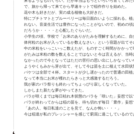
来るようなものぐらい。だが本当はもっといろいろ育ててみた
で、旅から帰って来てから早速キットで稲作作りを始めた。
花や木も好きだが、実の成る植物も大好きだ。
特にプチトマトとブルーベリーは毎日面白いように採れる。植
れない。音楽生活では豊作になったことがないので、初めの頃
だろうか・・・・と心配したぐらいだ。
小学生の頃、学校で「お米のありがたみを理解するために、自
体何粒のお米が入っているか数えなさい」という宿題が出てそ
中の米粒をいっこいっこ数えたが、ものすごく時間がかかって
がたみは米粒の数を数えることではないと今は言えるが、当時
なかったので今となってはただの苦行の思い出にしかなってい
ようやくもみから芽が出て、そして今は苗を土に植えて水田状
バケツは全部で４杯。スタートが少し遅かったので普通の田植
なって本当にお米が穫れたらきっと大感激するだろう。
我が家のバラ祭りも終わってちょっぴり寂しくなっていた。
しかしまた新たな夢がやってきた。
バラが咲くまでは毎日枯れ木状態のバラを「咲いた」妄想で以
バラが終わってからは稲の苗を、待ち切れず毎日「豊作」妄想
「あの人、毎日私達のことを見て、なんか怖い・・・」
今は稲達が私のプレッシャーを感じて窮屈に過ごしているので