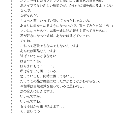
ポンプを押したらプクプクと泡が出て来るあの食器洗剤。
泡タイプでない新しい種類のが、かわりに棚を占めるようにな
なんで。
なぜなのだ。
ちょっと前、いっぱい置いてあったじゃないの。
あまりに棚を占めるようになったので、買ってみたらば「泡」
ァンになったのだ。以来一途に詰め替えを買ってきたのに。
私が好きになった途端、あなたは逃げていった。
でもね。
これって恋愛でもなんでもないんですよ。
あんたは商品なんですよ。
逃げていかんときなさい。
はぁ〜〜〜あ。
ほんまにもう・・・・。
私は今すごく困っている。
怒っているし、同時に困ってもいる。
だってこの品は廃盤になったのかどうかがわからない。
今相手は自然消滅を狙っていると思われる。
次の恋人に行きますよ。
いいんですか。
いいんですね。
もう今日から乗り換えますよ。
と、言いつつ