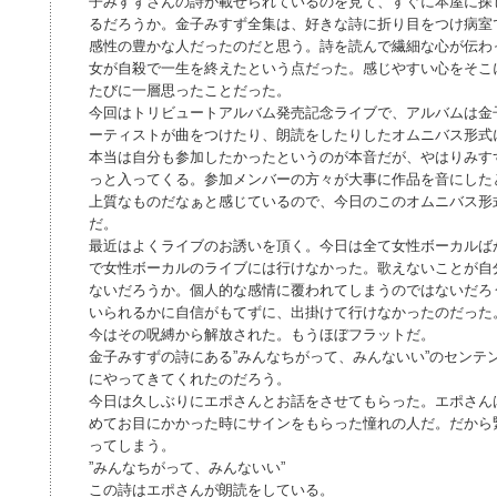
子みすずさんの詩が載せられているのを見て、すぐに本屋に探
るだろうか。金子みすず全集は、好きな詩に折り目をつけ病室
感性の豊かな人だったのだと思う。詩を読んで繊細な心が伝わ
女が自殺で一生を終えたという点だった。感じやすい心をそこ
たびに一層思ったことだった。
今回はトリビュートアルバム発売記念ライブで、アルバムは金
ーティストが曲をつけたり、朗読をしたりしたオムニバス形式
本当は自分も参加したかったというのが本音だが、やはりみす
っと入ってくる。参加メンバーの方々が大事に作品を音にした
上質なものだなぁと感じているので、今日のこのオムニバス形
だ。
最近はよくライブのお誘いを頂く。今日は全て女性ボーカルば
で女性ボーカルのライブには行けなかった。歌えないことが自
ないだろうか。個人的な感情に覆われてしまうのではないだろ
いられるかに自信がもてずに、出掛けて行けなかったのだった
今はその呪縛から解放された。もうほぼフラットだ。
金子みすずの詩にある”みんなちがって、みんないい”のセンテ
にやってきてくれたのだろう。
今日は久しぶりにエポさんとお話をさせてもらった。エポさん
めてお目にかかった時にサインをもらった憧れの人だ。だから
ってしまう。
”みんなちがって、みんないい”
この詩はエポさんが朗読をしている。