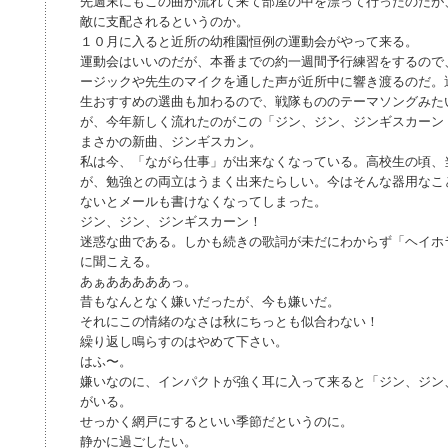
先週末にもこの曲が流れて来て部屋の中を漂って行ったのだが
敵に支配されるというのか。
１０月に入ると近所の幼稚園恒例の運動会がやって来る。
運動会はいいのだが、本番までの約一週間予行練習をするので
ージックや先生のマイクを通した声が近所中に響き渡るのだ。
生おすすめの選曲も加わるので、戦隊もののテーマソングみた
が、今年新しく流れたのがこの「ジン、ジン、ジンギスカーン
まさかの新曲、ジンギスカン。
私は今、「ながら仕事」が出来なくなっている。高校生の頃、
が、勉強との両立はうまく出来たらしい。今はそんな器用なこ
ないとメールも書けなくなってしまった。
ジン、ジン、ジンギスカーン！
迷惑な曲である。しかも続きの歌詞が未だにわからず「ヘイホ
に聞こえる。
あぁあああああっ。
昔もなんとなく嫌いだったが、今も嫌いだ。
それにこの情緒のなさは秋にちっとも似合わない！
繰り返し鳴らすのはやめて下さい。
はふ〜。
嫌いなのに、インパクトが強く耳に入って来ると「ジン、ジン
がいる。
せっかく網戸にするといい季節だというのに。
静かに過ごしたい。