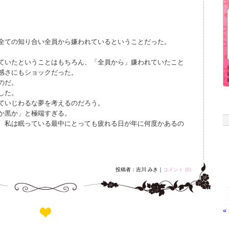
全ての知り合い全員から嫌われているということだった。
ていたということはもちろん、「全員から」嫌われていたこと
感さにもショックだった。
のだ。
した。
ていじわるな夢を考えるのだろう。
か黒か」と極端すぎる。
、私は眠っている最中にとっても疲れる日が年に何度かあるの
投稿者：吉川 みき｜
コメント (0)
«