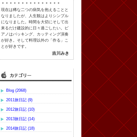
＊＊＊＊＊＊＊＊＊＊＊＊＊＊＊
現在は稀な二つの病気を抱えることと
なりましたが、人生観はよりシンプル
になりました。時間を大切にそして出
来るだけ建設的に日々過ごしたい。ピ
アノはバッキング、カッティング演奏
が好き。そして料理以外の「作る」こ
とが好きです。
吉川みき
Blog (2068)
2011旅日記 (9)
2012旅日記 (10)
2013旅日記 (14)
2014旅日記 (18)