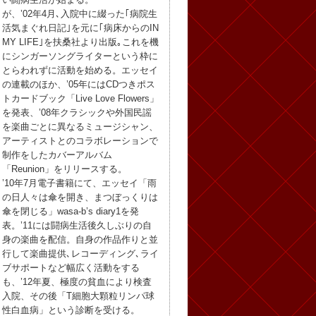
が、’02年4月､入院中に綴った｢病院生
活気まぐれ日記｣を元に｢病床からのIN
MY LIFE｣を扶桑社より出版｡これを機
にシンガーソングライターという枠に
とらわれずに活動を始める。エッセイ
の連載のほか、’05年にはCDつきポス
トカードブック「Live Love Flowers」
を発表、’08年クラシックや外国民謡
を楽曲ごとに異なるミュージシャン、
アーティストとのコラボレーションで
制作をしたカバーアルバム
「Reunion」をリリースする。
’10年7月電子書籍にて、エッセイ「雨
の日人々は傘を開き、まつぼっくりは
傘を閉じる」wasa-b’s diary1を発
表。’11には闘病生活後久しぶりの自
身の楽曲を配信。自身の作品作りと並
行して楽曲提供､レコーディング､ライ
ブサポートなど幅広く活動をする
も、’12年夏、極度の貧血により検査
入院、その後「T細胞大顆粒リンパ球
性白血病」という診断を受ける。