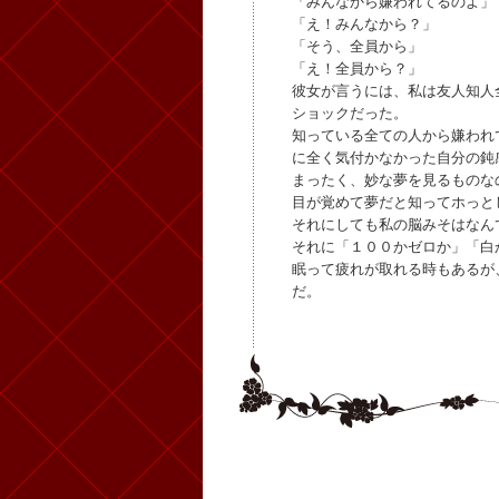
「みんなから嫌われてるのよ」
「え！みんなから？」
「そう、全員から」
「え！全員から？」
彼女が言うには、私は友人知人
ショックだった。
知っている全ての人から嫌われ
に全く気付かなかった自分の鈍
まったく、妙な夢を見るものな
目が覚めて夢だと知ってホっと
それにしても私の脳みそはなん
それに「１００かゼロか」「白
眠って疲れが取れる時もあるが
だ。