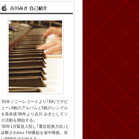
’91年ソニーレコードより｢B#｣でデビ
ュー｡4枚のアルバムと5枚のシングル
を発表後’96年より吉川 みきとしてソ
ロ活動を開始する｡
’00年1月緊急入院し｢重症筋無力症｣と
診断されkiss FM番組を途中降板。長
い闘病生活が始まる。