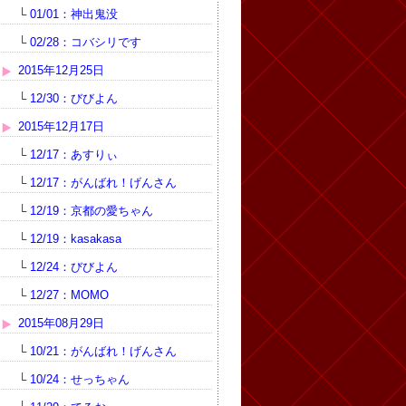
└
01/01：神出鬼没
└
02/28：コバシリです
2015年12月25日
└
12/30：びびよん
2015年12月17日
└
12/17：あすりぃ
└
12/17：がんばれ！げんさん
└
12/19：京都の愛ちゃん
└
12/19：kasakasa
└
12/24：びびよん
└
12/27：MOMO
2015年08月29日
└
10/21：がんばれ！げんさん
└
10/24：せっちゃん