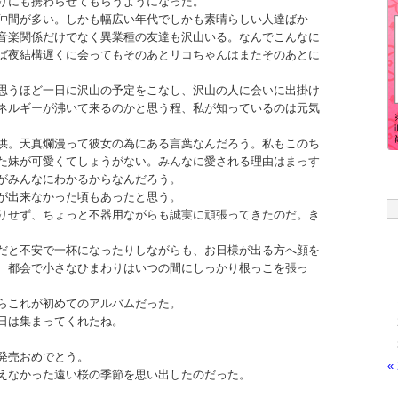
りにも携わらせてもらうようになった。
仲間が多い。しかも幅広い年代でしかも素晴らしい人達ばか
音楽関係だけでなく異業種の友達も沢山いる。なんでこんなに
ば夜結構遅くに会ってもそのあとリコちゃんはまたそのあとに
思うほど一日に沢山の予定をこなし、沢山の人に会いに出掛け
ネルギーが沸いて来るのかと思う程、私が知っているのは元気
供。天真爛漫って彼女の為にある言葉なんだろう。私もこのち
た妹が可愛くてしょうがない。みんなに愛される理由はまっす
がみんなにわかるからなんだろう。
が出来なかった頃もあったと思う。
りせず、ちょっと不器用ながらも誠実に頑張ってきたのだ。き
だと不安で一杯になったりしながらも、お日様が出る方へ顔を
、都会で小さなひまわりはいつの間にしっかり根っこを張っ
らこれが初めてのアルバムだった。
日は集まってくれたね。
発売おめでとう。
«
えなかった遠い桜の季節を思い出したのだった。