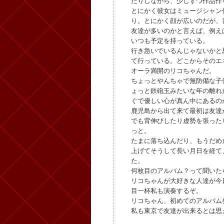
たりしながら、少しずつ作品作
とにかく彼女はミュージシャン
り。とにかく顔が広いのだが、
友達が多いのかと言えば、例え
いつも予定を持っている。
行き急いでいるんじゃないかと
て行っている。どこからそのエ
オーラ満開のリコちゃんだ。
ちょっとやんちゃで無防備な子
ょっと鉄砲玉みたいな年の離れ
ぐで優しい心が真ん中にあるの
鹿児島から出て来て最初は友達
でも背伸びしたり虚勢を張った
っと。
たまに落ち込んだり、もうだめ
上げてそうして長い月日を経て
た。
何枚目のアルバム？って聞いた
リコちゃんが大好きな人達が今
目一杯私も演奏するぞ。
リコちゃん、初めてのアルバム
私も東京で友達が出来るとは思