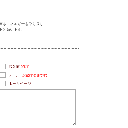
声もエネルギーも取り戻して
ると願います。
お名前
(必須)
メール
(必須)
(非公開です)
ホームページ