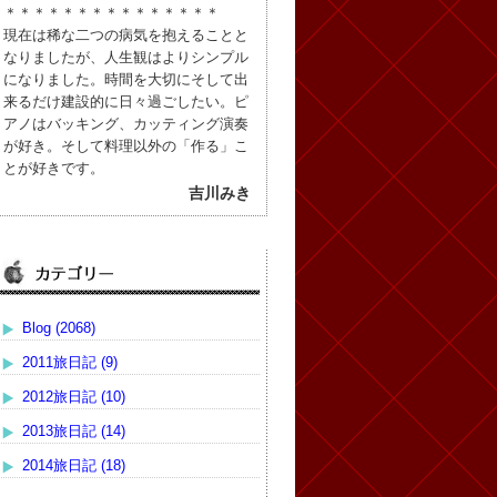
＊＊＊＊＊＊＊＊＊＊＊＊＊＊＊
現在は稀な二つの病気を抱えることと
なりましたが、人生観はよりシンプル
になりました。時間を大切にそして出
来るだけ建設的に日々過ごしたい。ピ
アノはバッキング、カッティング演奏
が好き。そして料理以外の「作る」こ
とが好きです。
吉川みき
Blog (2068)
2011旅日記 (9)
2012旅日記 (10)
2013旅日記 (14)
2014旅日記 (18)