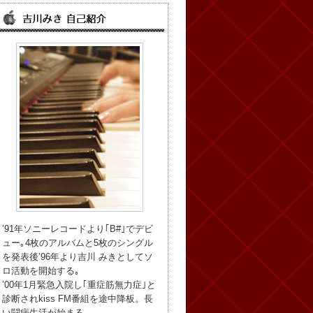
’91年ソニーレコードより｢B#｣でデビ
ュー｡4枚のアルバムと5枚のシングル
を発表後’96年より吉川 みきとしてソ
ロ活動を開始する｡
’00年1月緊急入院し｢重症筋無力症｣と
診断されkiss FM番組を途中降板。長
い闘病生活が始まる。