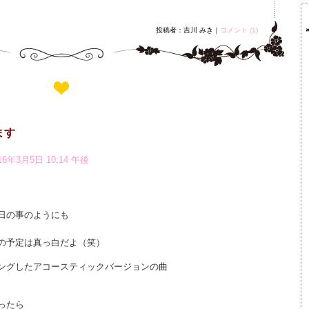
投稿者：吉川 みき｜
コメント (1)
ます
16年3月5日 10:14 午後
日の事のようにも
の予定は真っ白だよ（笑）
ングしたアコースティックバージョンの曲
ったら