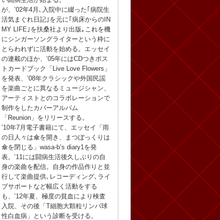
が、’02年4月､入院中に綴った｢病院生
活気まぐれ日記｣を元に｢病床からのIN
MY LIFE｣を扶桑社より出版｡これを機
にシンガーソングライターという枠に
とらわれずに活動を始める。エッセイ
の連載のほか、’05年にはCDつきポス
トカードブック「Live Love Flowers」
を発表、’08年クラシックや外国民謡
を楽曲ごとに異なるミュージシャン、
アーティストとのコラボレーションで
制作をしたカバーアルバム
「Reunion」をリリースする。
’10年7月電子書籍にて、エッセイ「雨
の日人々は傘を開き、まつぼっくりは
傘を閉じる」wasa-b’s diary1を発
表。’11には闘病生活後久しぶりの自
身の楽曲を配信。自身の作品作りと並
行して楽曲提供､レコーディング､ライ
ブサポートなど幅広く活動をする
も、’12年夏、極度の貧血により検査
入院、その後「T細胞大顆粒リンパ球
性白血病」という診断を受ける。