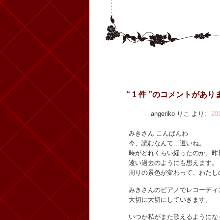
“ 1 件 ”のコメントがあり
angeriko りこ
より:
20
みきさん こんばんわ
今、読むなんて…遅いね。
時がどれくらい経ったのか、昨
遠い過去のようにも思えます。
周りの景色が変わって、わたし
みきさんのピアノでレコーディ
大切に大切にしていきます。
いつか私がまた歌えるようにな