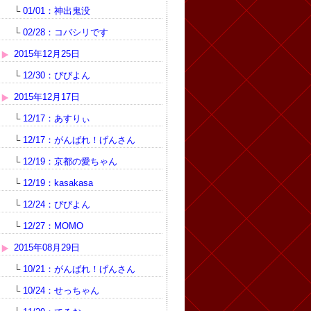
└
01/01：神出鬼没
└
02/28：コバシリです
2015年12月25日
└
12/30：びびよん
2015年12月17日
└
12/17：あすりぃ
└
12/17：がんばれ！げんさん
└
12/19：京都の愛ちゃん
└
12/19：kasakasa
└
12/24：びびよん
└
12/27：MOMO
2015年08月29日
└
10/21：がんばれ！げんさん
└
10/24：せっちゃん