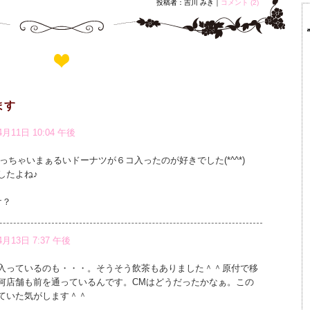
投稿者：吉川 みき｜
コメント (2)
ます
4月11日 10:04 午後
)ちっちゃいまぁるいドーナツが６コ入ったのが好きでした(*^^*)
したよね♪
け？
4月13日 7:37 午後
入っているのも・・・。そうそう飲茶もありました＾＾原付で移
何店舗も前を通っているんです。CMはどうだったかなぁ。この
ていた気がします＾＾