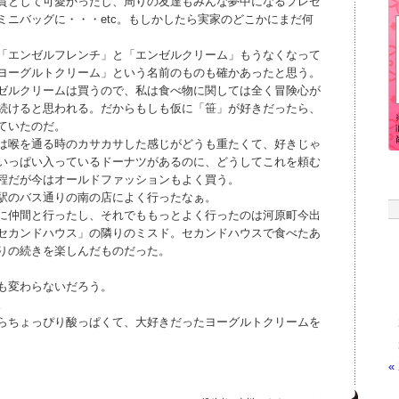
貨として可愛かったし、周りの友達もみんな夢中になるプレゼ
ミニバッグに・・・etc。もしかしたら実家のどこかにまだ何
「エンゼルフレンチ」と「エンゼルクリーム」もうなくなって
ヨーグルトクリーム」という名前のものも確かあったと思う。
ゼルクリームは買うので、私は食べ物に関しては全く冒険心が
続けると思われる。だからもしも仮に「笹」が好きだったら、
ていたのだ。
は喉を通る時のカサカサした感じがどうも重たくて、好きじゃ
いっぱい入っているドーナツがあるのに、どうしてこれを頼む
程だが今はオールドファッションもよく買う。
駅のバス通りの南の店によく行ったなぁ。
に仲間と行ったし、それでももっとよく行ったのは河原町今出
セカンドハウス」の隣りのミスド。セカンドハウスで食べたあ
りの続きを楽しんだものだった。
も変わらないだろう。
。
らちょっぴり酸っぱくて、大好きだったヨーグルトクリームを
«