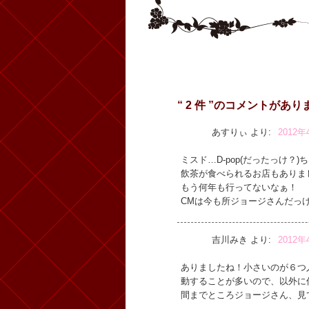
“ 2 件 ”のコメントがあり
あすりぃ
より:
2012年
ミスド…D-pop(だったっけ？
飲茶が食べられるお店もありま
もう何年も行ってないなぁ！
CMは今も所ジョージさんだっ
吉川みき
より:
2012年
ありましたね！小さいのが６つ
動することが多いので、以外に
間までところジョージさん、見