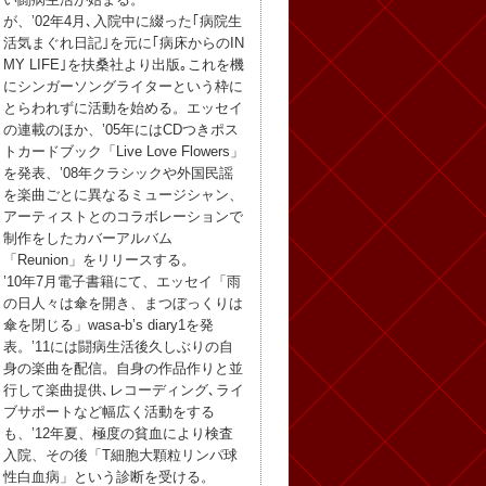
が、’02年4月､入院中に綴った｢病院生
活気まぐれ日記｣を元に｢病床からのIN
MY LIFE｣を扶桑社より出版｡これを機
にシンガーソングライターという枠に
とらわれずに活動を始める。エッセイ
の連載のほか、’05年にはCDつきポス
トカードブック「Live Love Flowers」
を発表、’08年クラシックや外国民謡
を楽曲ごとに異なるミュージシャン、
アーティストとのコラボレーションで
制作をしたカバーアルバム
「Reunion」をリリースする。
’10年7月電子書籍にて、エッセイ「雨
の日人々は傘を開き、まつぼっくりは
傘を閉じる」wasa-b’s diary1を発
表。’11には闘病生活後久しぶりの自
身の楽曲を配信。自身の作品作りと並
行して楽曲提供､レコーディング､ライ
ブサポートなど幅広く活動をする
も、’12年夏、極度の貧血により検査
入院、その後「T細胞大顆粒リンパ球
性白血病」という診断を受ける。