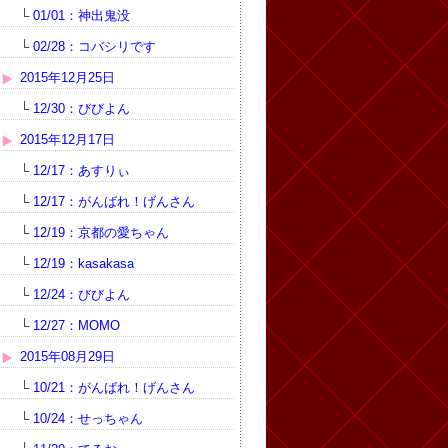
└
01/01：神出鬼没
└
02/28：コバシリです
2015年12月25日
└
12/30：びびよん
2015年12月17日
└
12/17：あすりぃ
└
12/17：がんばれ！げんさん
└
12/19：京都の愛ちゃん
└
12/19：kasakasa
└
12/24：びびよん
└
12/27：MOMO
2015年08月29日
└
10/21：がんばれ！げんさん
└
10/24：せっちゃん