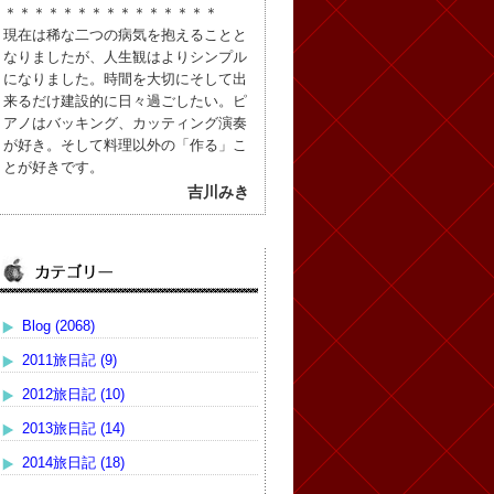
＊＊＊＊＊＊＊＊＊＊＊＊＊＊＊
現在は稀な二つの病気を抱えることと
なりましたが、人生観はよりシンプル
になりました。時間を大切にそして出
来るだけ建設的に日々過ごしたい。ピ
アノはバッキング、カッティング演奏
が好き。そして料理以外の「作る」こ
とが好きです。
吉川みき
Blog (2068)
2011旅日記 (9)
2012旅日記 (10)
2013旅日記 (14)
2014旅日記 (18)