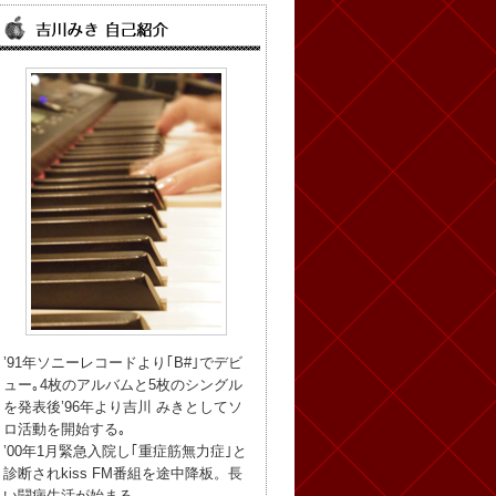
’91年ソニーレコードより｢B#｣でデビ
ュー｡4枚のアルバムと5枚のシングル
を発表後’96年より吉川 みきとしてソ
ロ活動を開始する｡
’00年1月緊急入院し｢重症筋無力症｣と
診断されkiss FM番組を途中降板。長
い闘病生活が始まる。