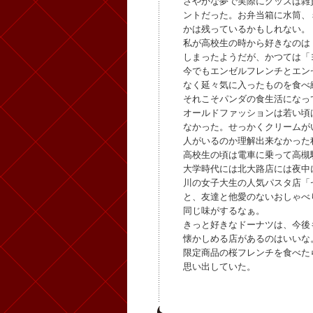
さやかな夢で実際にグッズは雑
ントだった。お弁当箱に水筒、
かは残っているかもしれない。
私が高校生の時から好きなのは
しまったようだが、かつては「
今でもエンゼルフレンチとエン
なく延々気に入ったものを食べ
それこそパンダの食生活になっ
オールドファッションは若い頃
なかった。せっかくクリームが
人がいるのか理解出来なかった
高校生の頃は電車に乗って高槻
大学時代には北大路店には夜中
川の女子大生の人気パスタ店「
と、友達と他愛のないおしゃべ
同じ味がするなぁ。
きっと好きなドーナツは、今後
懐かしめる店があるのはいいな
限定商品の桜フレンチを食べた
思い出していた。