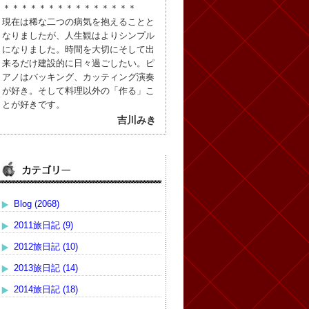
＊＊＊＊＊＊＊＊＊＊＊＊＊＊＊
現在は稀な二つの病気を抱えることと
なりましたが、人生観はよりシンプル
になりました。時間を大切にそして出
来るだけ建設的に日々過ごしたい。ピ
アノはバッキング、カッティング演奏
が好き。そして料理以外の「作る」こ
とが好きです。
吉川みき
Blog (2068)
2011旅日記 (9)
2012旅日記 (10)
2013旅日記 (14)
2014旅日記 (18)