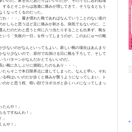
多いのだ。家を出たあたりはいいのだが、そのうちに思わぬ場
。するとそこからは急激に痛みが増してきて、そうなるともう
なくなってくるのだった。
だわ・・・。履き慣れた靴であればなんていうことのない道の
のかしらと思うほど足に痛みが刺さる。病気でもないのに、こ
選んだのだわと思うと何に八つ当たりすることも出来ず、靴を
という「失敗の一日」を作ってしまうのが、このおにゅ〜の靴
が少ないのがなんといってもよい。新しい靴の場合はあんまり
かなり少ないので、原付で出掛ける日に靴を下ろして、そして
いうパターンがなんだかとてもいいのだ。
高い靴に久しぶりに挑戦したのもあり・・・。
いたらそこで本日限界点に達してしまった。なんと早い。それ
いる時はいいのだが歩くと痛みが襲うようになってしまい、ト
いのかと思う程、暗い顔でヨボヨボと歩くハメになってしまっ
。
ったんや！」
ちもですねんわ！」
！」
«
くんや！」
。