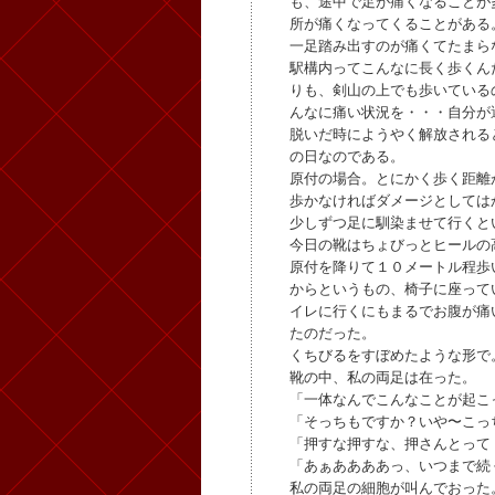
も、途中で足が痛くなることが
所が痛くなってくることがある
一足踏み出すのが痛くてたまら
駅構内ってこんなに長く歩くん
りも、剣山の上でも歩いている
んなに痛い状況を・・・自分が
脱いだ時にようやく解放される
の日なのである。
原付の場合。とにかく歩く距離
歩かなければダメージとしては
少しずつ足に馴染ませて行くと
今日の靴はちょびっとヒールの
原付を降りて１０メートル程歩
からというもの、椅子に座って
イレに行くにもまるでお腹が痛
たのだった。
くちびるをすぼめたような形で
靴の中、私の両足は在った。
「一体なんでこんなことが起こ
「そっちもですか？いや〜こっ
「押すな押すな、押さんとって
「あぁああああっ、いつまで続
私の両足の細胞が叫んでおった