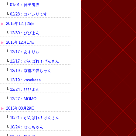
└
01/01：神出鬼没
└
02/28：コバシリです
2015年12月25日
└
12/30：びびよん
2015年12月17日
└
12/17：あすりぃ
└
12/17：がんばれ！げんさん
└
12/19：京都の愛ちゃん
└
12/19：kasakasa
└
12/24：びびよん
└
12/27：MOMO
2015年08月29日
└
10/21：がんばれ！げんさん
└
10/24：せっちゃん