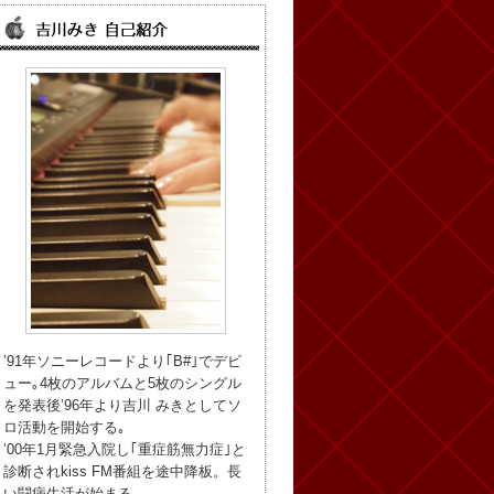
’91年ソニーレコードより｢B#｣でデビ
ュー｡4枚のアルバムと5枚のシングル
を発表後’96年より吉川 みきとしてソ
ロ活動を開始する｡
’00年1月緊急入院し｢重症筋無力症｣と
診断されkiss FM番組を途中降板。長
い闘病生活が始まる。