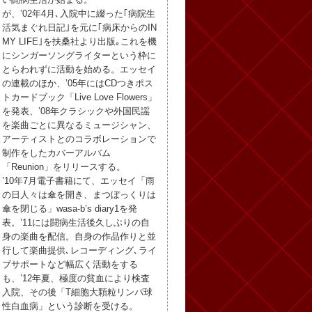
が、’02年4月､入院中に綴った｢病院生
活気まぐれ日記｣を元に｢病床からのIN
MY LIFE｣を扶桑社より出版｡これを機
にシンガーソングライターという枠に
とらわれずに活動を始める。エッセイ
の連載のほか、’05年にはCDつきポス
トカードブック「Live Love Flowers」
を発表、’08年クラシックや外国民謡
を楽曲ごとに異なるミュージシャン、
アーティストとのコラボレーションで
制作をしたカバーアルバム
「Reunion」をリリースする。
’10年7月電子書籍にて、エッセイ「雨
の日人々は傘を開き、まつぼっくりは
傘を閉じる」wasa-b’s diary1を発
表。’11には闘病生活後久しぶりの自
身の楽曲を配信。自身の作品作りと並
行して楽曲提供､レコーディング､ライ
ブサポートなど幅広く活動をする
も、’12年夏、極度の貧血により検査
入院、その後「T細胞大顆粒リンパ球
性白血病」という診断を受ける。