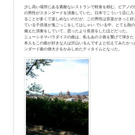
少し高い場所にある素敵なレストランで軽食を頼む。ピアノの
の男性がスタンダードを演奏していた。日本でこういう店に入
ることが多くて楽しめないのだが、この男性は音楽がきっと好
ている子供達が鬼ごっこをしてはしゃい でいる中、とても熱
備えた演奏をしていて、思ったより長居をしたほどだった。
ニューシネマパラダイスの曲は、私もあの２曲を繋げて弾きた
本人もこの曲が好きな人は沢山いるんですよと伝えてみたかっ
ンダード曲の偉大さをかみしめたティタイムとなった。