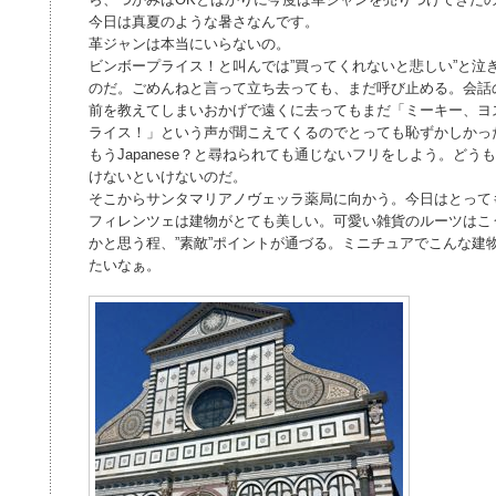
今日は真夏のような暑さなんです。
革ジャンは本当にいらないの。
ビンボープライス！と叫んでは”買ってくれないと悲しい”と泣
のだ。ごめんねと言って立ち去っても、まだ呼び止める。会話
前を教えてしまいおかげで遠くに去ってもまだ「ミーキー、ヨ
ライス！」という声が聞こえてくるのでとっても恥ずかしかっ
もうJapanese？と尋ねられても通じないフリをしよう。ど
けないといけないのだ。
そこからサンタマリアノヴェッラ薬局に向かう。今日はとって
フィレンツェは建物がとても美しい。可愛い雑貨のルーツはこ
かと思う程、”素敵”ポイントが通づる。ミニチュアでこんな建
たいなぁ。