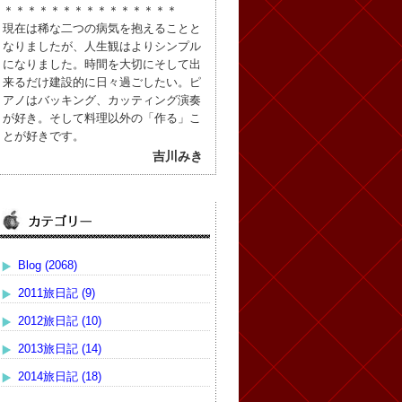
＊＊＊＊＊＊＊＊＊＊＊＊＊＊＊
現在は稀な二つの病気を抱えることと
なりましたが、人生観はよりシンプル
になりました。時間を大切にそして出
来るだけ建設的に日々過ごしたい。ピ
アノはバッキング、カッティング演奏
が好き。そして料理以外の「作る」こ
とが好きです。
吉川みき
Blog (2068)
2011旅日記 (9)
2012旅日記 (10)
2013旅日記 (14)
2014旅日記 (18)