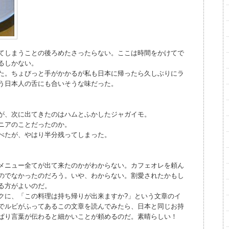
てしまうことの後ろめたさったらない。ここは時間をかけてで
るしかない。
た。ちょびっと手がかかるが私も日本に帰ったら久しぶりにラ
う日本人の舌にも合いそうな味だった。
が、次に出てきたのはハムとふかしたジャガイモ。
ニアのことだったのか。
べたが、やはり半分残ってしまった。
メニュー全てが出て来たのかがわからない。カフェオレを頼ん
のでなかったのだろう。いや、わからない。割愛されたかもし
る方がよいのだ。
クに、「この料理は持ち帰りが出来ますか?」という文章のイ
でルビがふってあるこの文章を読んでみたら、日本と同じお持
ぱり言葉が伝わると細かいことが頼めるのだ。素晴らしい！