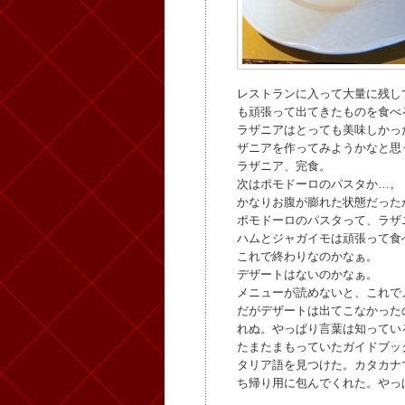
レストランに入って大量に残し
も頑張って出てきたものを食べ
ラザニアはとっても美味しかっ
ザニアを作ってみようかなと思
ラザニア、完食。
次はポモドーロのパスタか…。
かなりお腹が膨れた状態だった
ポモドーロのパスタって、ラザ
ハムとジャガイモは頑張って食
これで終わりなのかなぁ。
デザートはないのかなぁ。
メニューが読めないと、これで
だがデザートは出てこなかった
れぬ。やっぱり言葉は知ってい
たまたまもっていたガイドブッ
タリア語を見つけた。カタカナ
ち帰り用に包んでくれた。やっ