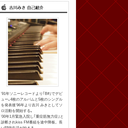
’91年ソニーレコードより｢B#｣でデビ
ュー｡4枚のアルバムと5枚のシングル
を発表後’96年より吉川 みきとしてソ
ロ活動を開始する｡
’00年1月緊急入院し｢重症筋無力症｣と
診断されkiss FM番組を途中降板。長
い闘病生活が始まる。