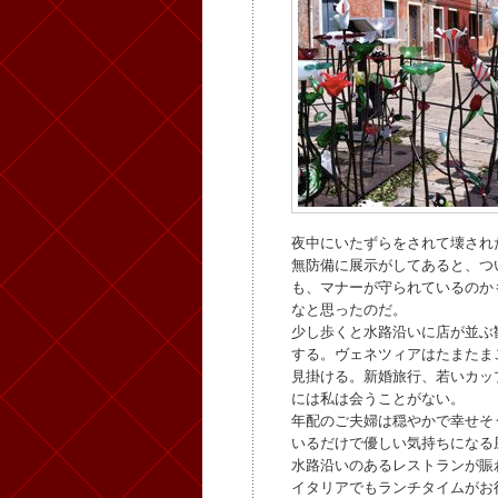
夜中にいたずらをされて壊され
無防備に展示がしてあると、つ
も、マナーが守られているのか
なと思ったのだ。
少し歩くと水路沿いに店が並ぶ
する。ヴェネツィアはたまたま
見掛ける。新婚旅行、若いカッ
には私は会うことがない。
年配のご夫婦は穏やかで幸せそ
いるだけで優しい気持ちになる
水路沿いのあるレストランが賑
イタリアでもランチタイムがお