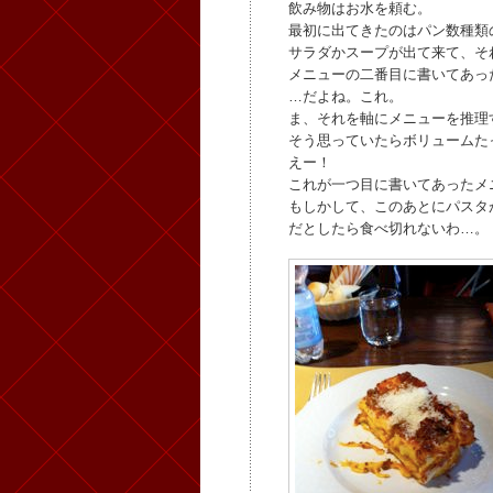
飲み物はお水を頼む。
最初に出てきたのはパン数種類
サラダかスープが出て来て、そ
メニューの二番目に書いてあっ
…だよね。これ。
ま、それを軸にメニューを推理
そう思っていたらボリュームた
えー！
これが一つ目に書いてあったメ
もしかして、このあとにパスタ
だとしたら食べ切れないわ…。