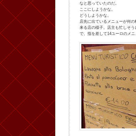
なと思っていたのだ。
ここにしようかな。
どうしようかな。
店先に出ているメニューが何の
来る店の様子。店主も忙しそう
で、指を差して14ユーロのメ