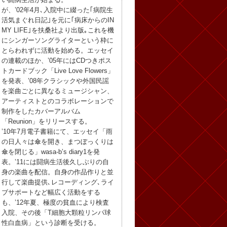
が、’02年4月､入院中に綴った｢病院生
活気まぐれ日記｣を元に｢病床からのIN
MY LIFE｣を扶桑社より出版｡これを機
にシンガーソングライターという枠に
とらわれずに活動を始める。エッセイ
の連載のほか、’05年にはCDつきポス
トカードブック「Live Love Flowers」
を発表、’08年クラシックや外国民謡
を楽曲ごとに異なるミュージシャン、
アーティストとのコラボレーションで
制作をしたカバーアルバム
「Reunion」をリリースする。
’10年7月電子書籍にて、エッセイ「雨
の日人々は傘を開き、まつぼっくりは
傘を閉じる」wasa-b’s diary1を発
表。’11には闘病生活後久しぶりの自
身の楽曲を配信。自身の作品作りと並
行して楽曲提供､レコーディング､ライ
ブサポートなど幅広く活動をする
も、’12年夏、極度の貧血により検査
入院、その後「T細胞大顆粒リンパ球
性白血病」という診断を受ける。