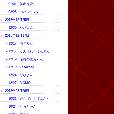
└
01/01：神出鬼没
└
02/28：コバシリです
2015年12月25日
└
12/30：びびよん
2015年12月17日
└
12/17：あすりぃ
└
12/17：がんばれ！げんさん
└
12/19：京都の愛ちゃん
└
12/19：kasakasa
└
12/24：びびよん
└
12/27：MOMO
2015年08月29日
└
10/21：がんばれ！げんさん
└
10/24：せっちゃん